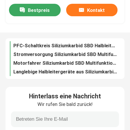
Bestpreis
Kontakt
PFC-Schaltkreis Siliziumkarbid SBD Halbleiter Hochfrequenz stabil
Werksbesichtigung
Stromversorgung Siliziumkarbid SBD Multifunktion Anti-Surge Hochleistung
Motorfahrer Siliziumkarbid SBD Multifunktionelle hohe Effizienz
Qualitätskontrolle
Langlebige Halbleitergeräte aus Siliziumkarbid SBD
Industrielle Schottky-Schrankscheibe 1200 V, PFC-Schaltkreis Siliziumkarbid-Rectifier
Kontakt mit uns
Mehrzweckdiode für Silikonkarbid-Schottky-Rectifikator für die UPS-Stromversorgung
Heatproof Silicon Carbide SBD Mosfet Multiscene für Fahrer
650V Schottky-Schrankenrichter Diode SBD Überspannungshemmung
Neuigkeiten
Inverter Langlebig SiC Schottky Barrierediode, Wärmebeständigkeit Mosfet SBD
Industrielles Siliziumkarbid SBD Mehrzwecktechnik mit hoher Leistung
Bitte um ein Angebot
Hinterlass eine Nachricht
Handelsüblicher Ultra-Schnell-Rectifier-Diode, langlebige Oberflächen-Mount Schottky Barriere-Diode
Wir rufen Sie bald zurück!
Wärmebeständigkeit Siliziumkarbid SBD Halbleiter stabiler Multifunktion
MOSFET der hohen Leistung
Silikonkarbid Schottky Barriererectifier Diode Multifunktion für die Industrie
Praktische Siliziumkarbid SBD Barriere Schottky Diode Wärmefestlage 650V
Siliziumkarbid-MOSFET