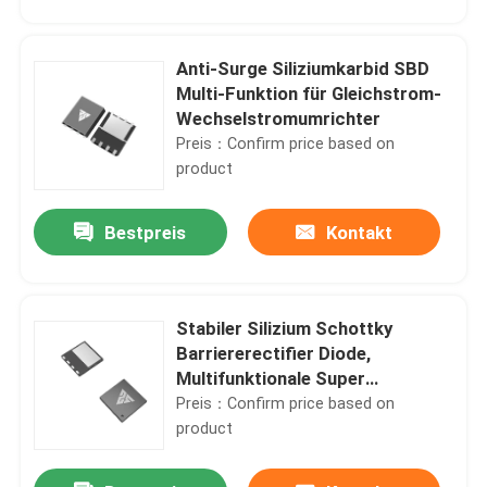
Anti-Surge Siliziumkarbid SBD
Multi-Funktion für Gleichstrom-
Wechselstromumrichter
Preis：Confirm price based on
product
Bestpreis
Kontakt
Stabiler Silizium Schottky
Barriererectifier Diode,
Multifunktionale Super
Barrierediode
Preis：Confirm price based on
product