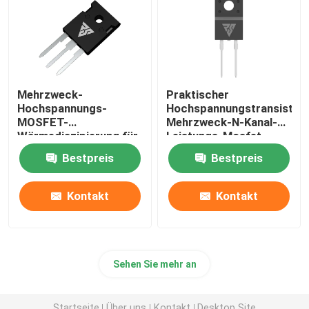
Mehrzweck-
Praktischer
Hochspannungs-
Hochspannungstransistor,
MOSFET-
Mehrzweck-N-Kanal-
Wärmediszipierung für
Leistungs-Mosfet
LED-Treiber
Bestpreis
Bestpreis
Kontakt
Kontakt
Sehen Sie mehr an
Startseite
Über uns
Kontakt
Desktop Site