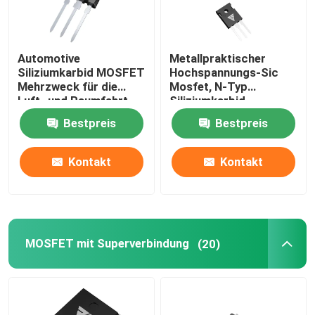
Automotive
Metallpraktischer
Siliziumkarbid MOSFET
Hochspannungs-Sic
Mehrzweck für die
Mosfet, N-Typ
Luft- und Raumfahrt
Siliziumkarbid
Halbleiter
Bestpreis
Bestpreis
Kontakt
Kontakt
MOSFET mit Superverbindung
(20)