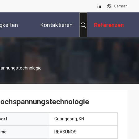
German
gkeiten
Kontaktieren
Referenzen
Sie Uns
e
pannungstechnologie
hochspannungstechnologie
sort
Guangdong, KN
ame
REASUNOS