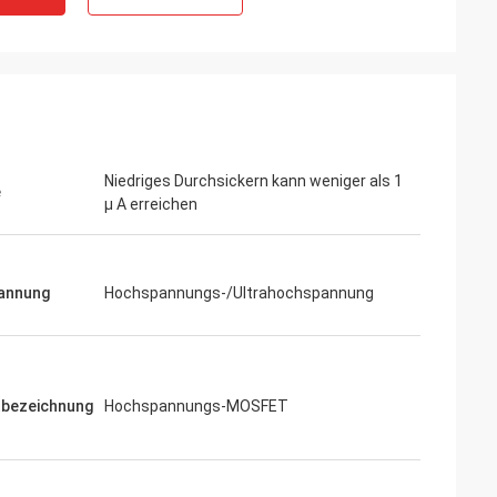
Niedriges Durchsickern kann weniger als 1
e
µ A erreichen
annung
Hochspannungs-/Ultrahochspannung
tbezeichnung
Hochspannungs-MOSFET