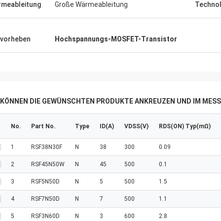
meableitung
Große Wärmeableitung
Technol
vorheben
Hochspannungs-MOSFET-Transistor
E KÖNNEN DIE GEWÜNSCHTEN PRODUKTE ANKREUZEN UND IM MESS
No.
Part No.
Type
ID(A)
VDSS(V)
RDS(ON) Typ(mΩ)
1
RSF38N30F
N
38
300
0.09
2
RSF45N50W
N
45
500
0.1
3
RSF5N50D
N
5
500
1.5
4
RSF7N50D
N
7
500
1.1
5
RSF3N60D
N
3
600
2.8