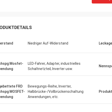
ODUKTDETAILS
erstand
Niedriger Auf-Widerstand
Leckag
hspg Mosfet-
LED-Fahrer, Adapter, industrielles
Nennsp
wendung
Schaltnetzteil, Inverter usw.
gebettete FRD
Bewegungs-Reihe, Inverter,
chspg MOSFET-
Halbbrücke-/Vollbrückenschaltung
Produk
wendung
Anwendungen, etc.