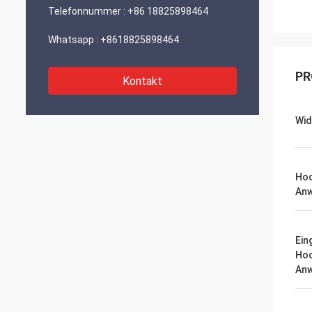
Telefonnummer :
+86 18825898464
Whatsapp :
+8618825898464
PR
Kontakt
Wid
Hoc
An
Ein
Ho
An