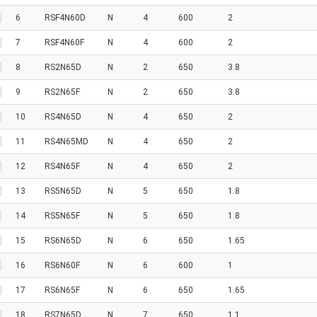
6
RSF4N60D
N
4
600
2
7
RSF4N60F
N
4
600
2
8
RS2N65D
N
2
650
3.8
9
RS2N65F
N
2
650
3.8
10
RS4N65D
N
4
650
2
11
RS4N65MD
N
4
650
2
12
RS4N65F
N
4
650
2
13
RS5N65D
N
5
650
1.8
14
RS5N65F
N
5
650
1.8
15
RS6N65D
N
6
650
1.65
16
RS6N60F
N
6
600
1
17
RS6N65F
N
6
650
1.65
18
RS7N65D
N
7
650
1.1