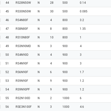
44
RS28N50W
N
28
500
0.14
45
RS30N50W
N
30
500
0.085
46
RS4N80F
N
4
800
3.2
47
RS8N80F
N
8
800
1.35
48
RS10N80F
N
10
800
1
49
RS3N90MD
N
3
900
4
50
RS4N90D
N
4
900
3
51
RS4N90F
N
4
900
3
52
RS6N90F
N
6
900
1.7
53
RS9N90F
N
9
900
1.2
54
RS9N90PF
N
9
900
1.2
55
RS2N100D
N
2
1000
6
56
RSE3N100F
N
3
1000
4.6