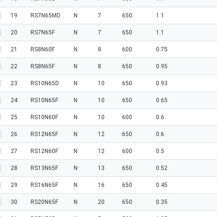
19
RS7N65MD
N
7
650
1.1
20
RS7N65F
N
7
650
1.1
21
RS8N60F
N
8
600
0.75
22
RS8N65F
N
8
650
0.95
23
RS10N65D
N
10
650
0.93
24
RS10N65F
N
10
650
0.65
25
RS10N60F
N
10
600
0.6
26
RS12N65F
N
12
650
0.6
27
RS12N60F
N
12
600
0.5
28
RS13N65F
N
13
650
0.52
29
RS16N65F
N
16
650
0.45
30
RS20N65F
N
20
650
0.35