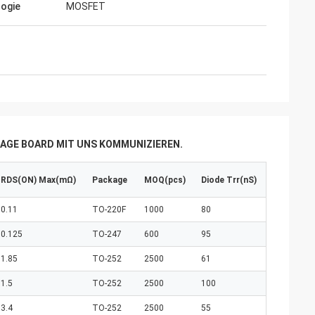
ogie
MOSFET
AGE BOARD MIT UNS KOMMUNIZIEREN.
RDS(ON) Max(mΩ)
Package
MOQ(pcs)
Diode Trr(nS)
0.11
TO-220F
1000
80
0.125
TO-247
600
95
1.85
TO-252
2500
61
1.5
TO-252
2500
100
3.4
TO-252
2500
55