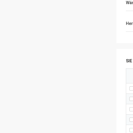
Wär
Her
SI