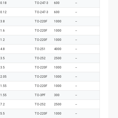
0.18
TO-247-3
600
--
0.12
TO-247-3
600
--
3.8
TO-220F
1000
--
1.6
TO-220F
1000
--
1.2
TO-220F
1000
--
4.8
TO-251
4000
--
3.5
TO-252
2500
--
3.5
TO-220F
1000
--
2.05
TO-220F
1000
--
1.55
TO-220F
1000
--
1.55
TO-3PF
300
--
7.2
TO-252
2500
--
5.5
TO-220F
1000
--