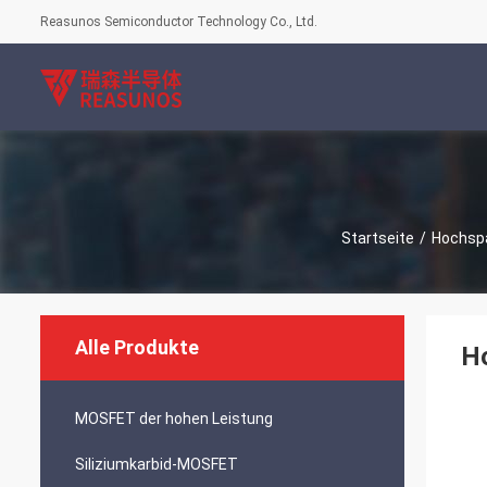
Reasunos Semiconductor Technology Co., Ltd.
Startseite
/
Hochsp
Alle Produkte
H
MOSFET der hohen Leistung
Siliziumkarbid-MOSFET