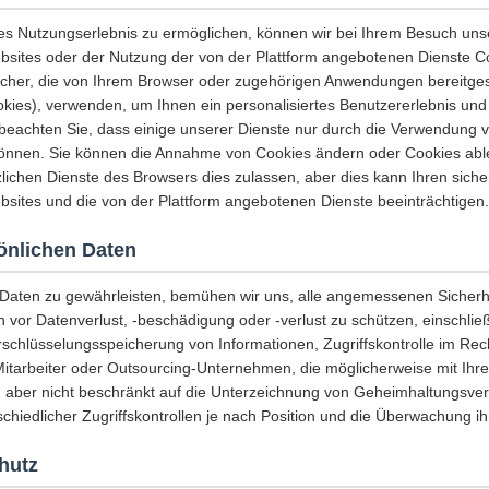
es Nutzungserlebnis zu ermöglichen, können wir bei Ihrem Besuch uns
sites oder der Nutzung der von der Plattform angebotenen Dienste C
icher, die von Ihrem Browser oder zugehörigen Anwendungen bereitges
es), verwenden, um Ihnen ein personalisiertes Benutzererlebnis und 
e beachten Sie, dass einige unserer Dienste nur durch die Verwendung 
önnen. Sie können die Annahme von Cookies ändern oder Cookies abl
lichen Dienste des Browsers dies zulassen, aber dies kann Ihren sicher
sites und die von der Plattform angebotenen Dienste beeinträchtigen.
sönlichen Daten
r Daten zu gewährleisten, bemühen wir uns, alle angemessenen Sich
n vor Datenverlust, -beschädigung oder -verlust zu schützen, einschließ
rschlüsselungsspeicherung von Informationen, Zugriffskontrolle im Re
Mitarbeiter oder Outsourcing-Unternehmen, die möglicherweise mit Ihr
, aber nicht beschränkt auf die Unterzeichnung von Geheimhaltungsver
chiedlicher Zugriffskontrollen je nach Position und die Überwachung ihr
hutz