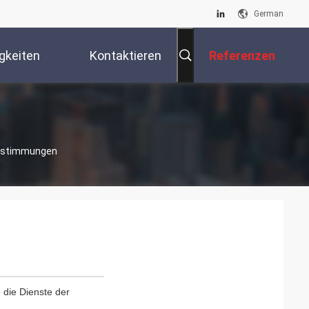
German
gkeiten
Kontaktieren
Referenzen
Sie Uns
Bestimmungen
e die Dienste der