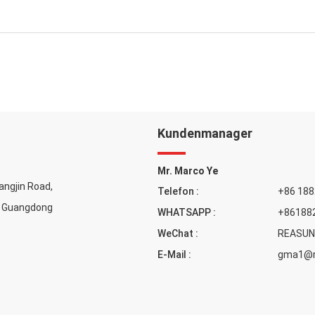
Kundenmanager
Mr. Marco Ye
uangjin Road,
Telefon :
+86 18
z Guangdong
WHATSAPP :
+86188
WeChat :
REASUN
E-Mail :
gma1@r