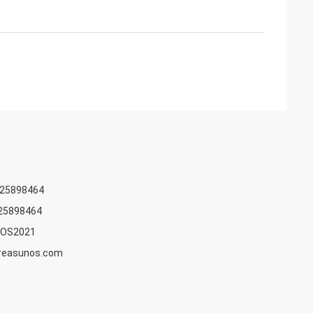
825898464
25898464
OS2021
easunos.com