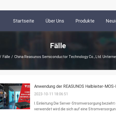
Startseite
Über Uns
Produkte
Neui
Fälle
/
Fälle
/
China Reasunos Semiconductor Technology Co., Ltd. Untern
Anwendung der REASUNOS Halbleiter-MOS-Ro
2023-10-11 18:06:51
I. Einleitung Die Server-Stromversorgung bezieh
verwendet wird.die sich auf eine Stromversorgu
kann, wie der Server es benötigt. Server-Stromve