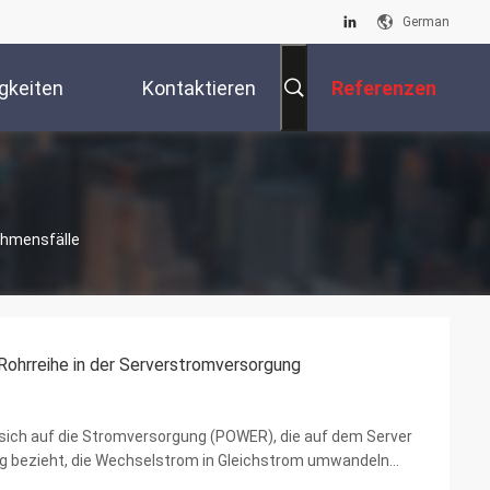
German
gkeiten
Kontaktieren
Referenzen
Sie Uns
ehmensfälle
hrreihe in der Serverstromversorgung
t sich auf die Stromversorgung (POWER), die auf dem Server
ng bezieht, die Wechselstrom in Gleichstrom umwandeln
rsorgungen lassen sich nach Standards in ATX...