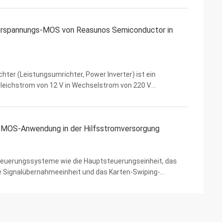
rspannungs-MOS von Reasunos Semiconductor in
chter (Leistungsumrichter, Power Inverter) ist ein
Gleichstrom von 12 V in Wechselstrom von 220 V
versorgung- für allgemeine elektrische Geräte vorgesehen.
MOS-Anwendung in der Hilfsstromversorgung
 Steuerungssysteme wie die Hauptsteuerungseinheit, das
e Signalübernahmeeinheit und das Karten-Swiping-
 Niederspannungs-Stromversorgung für die Steuerung und ...