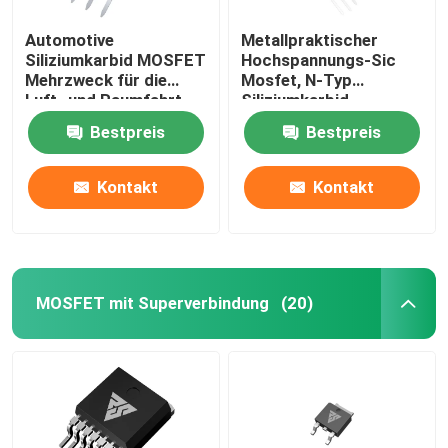
Automotive
Metallpraktischer
Siliziumkarbid MOSFET
Hochspannungs-Sic
Mehrzweck für die
Mosfet, N-Typ
Luft- und Raumfahrt
Siliziumkarbid
Halbleiter
Bestpreis
Bestpreis
Kontakt
Kontakt
MOSFET mit Superverbindung
(20)