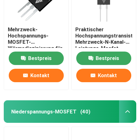
Mehrzweck-
Praktischer
Hochspannungs-
Hochspannungstransistor,
MOSFET-
Mehrzweck-N-Kanal-
Wärmediszipierung für
Leistungs-Mosfet
LED-Treiber
Bestpreis
Bestpreis
Kontakt
Kontakt
Niederspannungs-MOSFET
(40)