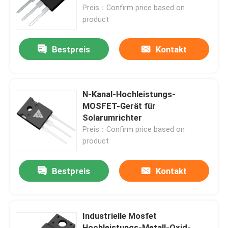
Preis：Confirm price based on
product
Werksbesichtigung
Bestpreis
Kontakt
Qualitätskontrolle
Kontakt mit uns
N-Kanal-Hochleistungs-
MOSFET-Gerät für
Solarumrichter
Neuigkeiten
Preis：Confirm price based on
product
Bitte um ein Angebot
Bestpreis
Kontakt
MOSFET der hohen Leistung
Industrielle Mosfet
Siliziumkarbid-MOSFET
Hochleistungs-Metall-Oxid-