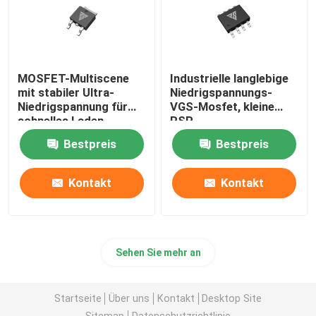
MOSFET-Multiscene
Industrielle langlebige
mit stabiler Ultra-
Niedrigspannungs-
Niedrigspannung für
VGS-Mosfet, kleine
schnelles Laden
RSP-
Niedrigspannungs-
Bestpreis
Bestpreis
Schalttransistoren
Kontakt
Kontakt
Sehen Sie mehr an
Startseite
Über uns
Kontakt
Desktop Site
Sitemap
Datenschutzrichtlinie