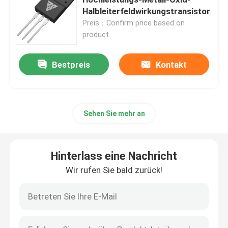
Halbleiterfeldwirkungstransistor
Preis：Confirm price based on
MOSFET mit Superverbindung
product
Siliziumkarbid SBD
Bestpreis
Kontakt
Hochspannungs-MOSFET
Sehen Sie mehr an
Niederspannungs-MOSFET
Hinterlass eine Nachricht
IGBT mit hoher Leistung
Wir rufen Sie bald zurück!
Schottky-Sperrschichtdioden
Halbleiter mit hoher Leistung