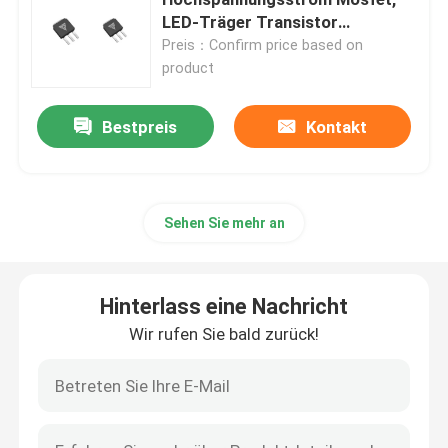
LED-Träger Transistor
Schnellschalter
Preis：Confirm price based on
MOSFET mit Superverbindung
product
Siliziumkarbid SBD
Bestpreis
Kontakt
Hochspannungs-MOSFET
Sehen Sie mehr an
Niederspannungs-MOSFET
Hinterlass eine Nachricht
IGBT mit hoher Leistung
Wir rufen Sie bald zurück!
Schottky-Sperrschichtdioden
Halbleiter mit hoher Leistung