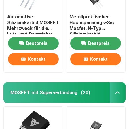
Automotive
Metallpraktischer
Siliziumkarbid MOSFET
Hochspannungs-Sic
Mehrzweck für die
Mosfet, N-Typ
Luft- und Raumfahrt
Siliziumkarbid
Halbleiter
Bestpreis
Bestpreis
Kontakt
Kontakt
MOSFET mit Superverbindung
(20)