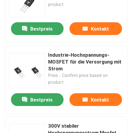
product
Werksbesichtigung
Bestpreis
Kontakt
Qualitätskontrolle
Kontakt mit uns
Industrie-Hochspannungs-
MOSFET für die Versorgung mit
Strom
Neuigkeiten
Preis：Confirm price based on
product
Bitte um ein Angebot
Bestpreis
Kontakt
MOSFET der hohen Leistung
300V stabiler
Siliziumkarbid-MOSFET
Hochspannungsstrom Mosfet,