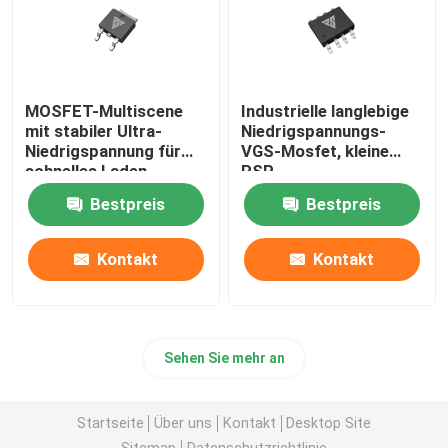
MOSFET-Multiscene
Industrielle langlebige
mit stabiler Ultra-
Niedrigspannungs-
Niedrigspannung für
VGS-Mosfet, kleine
schnelles Laden
RSP-
Niedrigspannungs-
Bestpreis
Bestpreis
Schalttransistoren
Kontakt
Kontakt
Sehen Sie mehr an
Startseite
Über uns
Kontakt
Desktop Site
Sitemap
Datenschutzrichtlinie