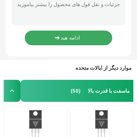
دیود اصلاح کننده کربید سیلیکون پایدار SBD استاندارد نظامی برای مدار PFC
MOSFET سوپر جنکشن
دیود خنثی شیوتیکی SiC چند منظوره مقاوم در برابر دمای بالا
ريكتيفاتور مانع شوتكي سياه، ديود فوق العاده مانع چند وظيفه
1200 ولت سیلیکون کاربید SBD دیود موانع Schottky ضد افزایش پایدار
سلیکون کاربید SBD
چند منظوره SBD Mosfet، ثابت سطح کوه Schottky موانع اصلاح کننده
ماسفت فشار قوی
موارد دیگر از ایالات متحده
ماسفت ولتاژ پایین
ماسفت با قدرت بالا
(50)
IGBT با قدرت بالا
دیودهای مانع شاتکی
نیمه هادی با قدرت بالا