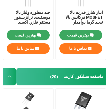
نیمه هادی قدرت SIC
انبار شارژ قدرت بالا
چند منظوره ولتاژ بالا
MOSFET فرکانس بالا
موسفيت، ترانزيستور
تبعید گرما دوامدار
مستقر فلزي اکسيد
بهترین قیمت
بهترین قیمت
تماس با ما
تماس با ما
ماسفت سیلیکون کاربید
(20)