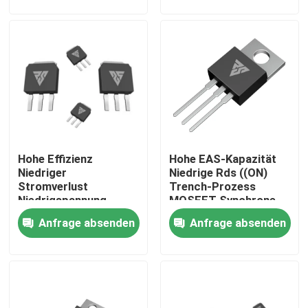
Werksbesichtigung
Qualitätskontrolle
Kontakt mit uns
Hohe Effizienz
Hohe EAS-Kapazität
Neuigkeiten
Niedriger
Niedrige Rds ((ON)
Stromverlust
Trench-Prozess
Niedrigspannung
MOSFET Synchrone
Bitte um ein Angebot
MOSFET-Grench/SGT-
Berichtigung
Anfrage absenden
Anfrage absenden
Prozess
MOSFET der hohen Leistung
Siliziumkarbid-MOSFET