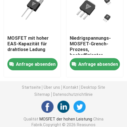
MOSFET mit Superverbindung
Siliziumkarbid SBD
MOSFET mit hoher
Niedrigspannungs-
EAS-Kapazität für
MOSFET-Grench-
drahtlose Ladung
Prozess,
Hochspannungs-MOSFET
hocheffizienter
Motorantrieb für 5G-
Anfrage absenden
Anfrage absenden
Basisstation
Niederspannungs-MOSFET
IGBT mit hoher Leistung
Startseite
Über uns
Kontakt
Desktop Site
Sitemap
Datenschutzrichtlinie
Schottky-Sperrschichtdioden
Qualität
MOSFET der hohen Leistung
China
Halbleiter mit hoher Leistung
Fabrik.Copyright © 2026 Reasunos