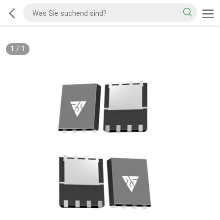
1
/
1