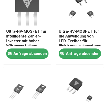
Werksbesichtigung
Qualitätskontrolle
Ultra-HV-MOSFET für
Ultra-HV-MOSFET für
intelligente Zähler-
die Anwendung von
Inverter mit hoher
LED-Treiber für
Kontakt mit uns
Wärmeverteilung
Elektroenergiesysteme
Anfrage absenden
Anfrage absenden
Neuigkeiten
Bitte um ein Angebot
MOSFET der hohen Leistung
Siliziumkarbid-MOSFET