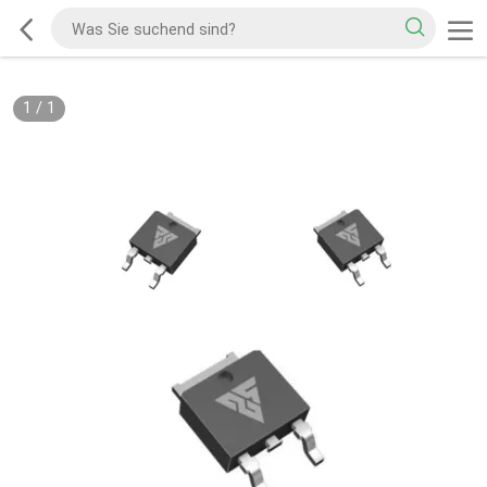
1
/
1