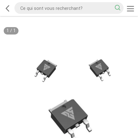
1
/
1