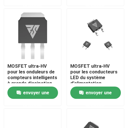
demande
demande
Visite de l'usine
Contrôle de la qualité
Nous contacter
MOSFET ultra-HV
MOSFET ultra-HV
Nouvelles
pour les onduleurs de
pour les conducteurs
compteurs intelligents
LED du système
à grande dissipation
d'alimentation
Demandez un devis
de chaleur
électrique
envoyer une
envoyer une
demande
demande
Transistor MOSFET de puissance élevée
MOSFET en carbure de silicium