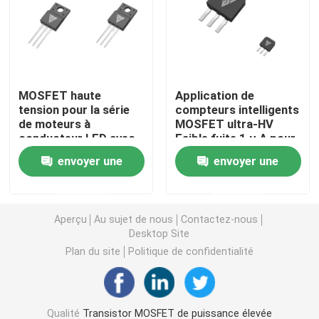
MOSFET à super jonction
SBD au carbure de silicium
MOSFET haute
Application de
tension pour la série
compteurs intelligents
de moteurs à
MOSFET ultra-HV
Transistor MOSFET à haute tension
conducteur LED avec
Faible fuite 1 μ A pour
une grande dissipation
l'automatisation
envoyer une
envoyer une
thermique
industrielle
MOSFET basse tension
demande
demande
IGBT à haute puissance
Aperçu
Au sujet de nous
Contactez-nous
Desktop Site
Plan du site
Politique de confidentialité
Diodes de barrière de Schottky
Semi-conducteurs à haute puissance
Qualité
Transistor MOSFET de puissance élevée