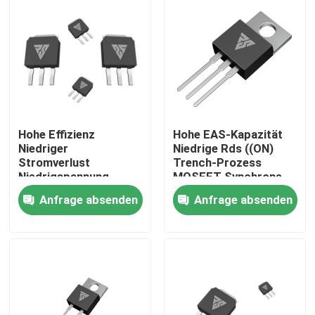
Werksbesichtigung
Qualitätskontrolle
Kontakt mit uns
Hohe Effizienz
Hohe EAS-Kapazität
Niedriger
Niedrige Rds ((ON)
Stromverlust
Trench-Prozess
Neuigkeiten
Niedrigspannung
MOSFET Synchrone
MOSFET-Grench/SGT-
Berichtigung
Anfrage absenden
Anfrage absenden
Prozess
Bitte um ein Angebot
MOSFET der hohen Leistung
Siliziumkarbid-MOSFET