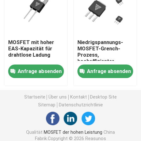
MOSFET mit Superverbindung
Siliziumkarbid SBD
MOSFET mit hoher
Niedrigspannungs-
EAS-Kapazität für
MOSFET-Grench-
drahtlose Ladung
Prozess,
Hochspannungs-MOSFET
hocheffizienter
Motorantrieb für 5G-
Anfrage absenden
Anfrage absenden
Basisstation
Niederspannungs-MOSFET
IGBT mit hoher Leistung
Startseite
Über uns
Kontakt
Desktop Site
Sitemap
Datenschutzrichtlinie
Schottky-Sperrschichtdioden
Qualität
MOSFET der hohen Leistung
China
Halbleiter mit hoher Leistung
Fabrik.Copyright © 2026 Reasunos