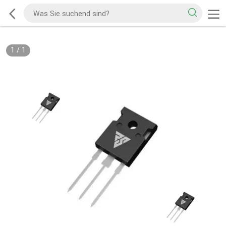
1
/
1