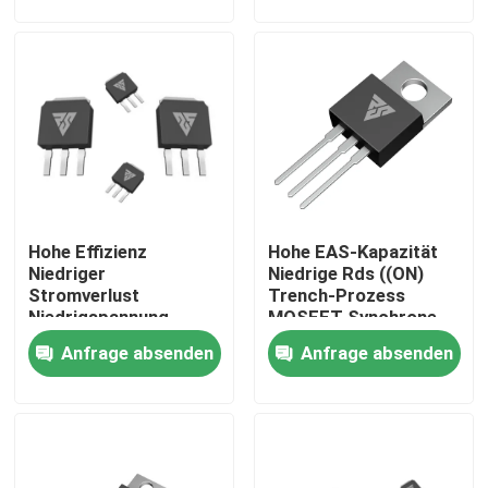
Werksbesichtigung
Qualitätskontrolle
Kontakt mit uns
Hohe Effizienz
Hohe EAS-Kapazität
Neuigkeiten
Niedriger
Niedrige Rds ((ON)
Stromverlust
Trench-Prozess
Niedrigspannung
MOSFET Synchrone
Bitte um ein Angebot
MOSFET-Grench/SGT-
Berichtigung
Anfrage absenden
Anfrage absenden
Prozess
MOSFET der hohen Leistung
Siliziumkarbid-MOSFET