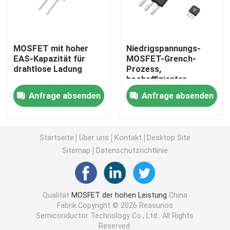
MOSFET mit Superverbindung
MOSFET mit hoher
Niedrigspannungs-
EAS-Kapazität für
MOSFET-Grench-
Siliziumkarbid SBD
drahtlose Ladung
Prozess,
hocheffizienter
Motorantrieb für 5G-
Hochspannungs-MOSFET
Anfrage absenden
Anfrage absenden
Basisstation
Niederspannungs-MOSFET
Startseite
Über uns
Kontakt
Desktop Site
Sitemap
Datenschutzrichtlinie
IGBT mit hoher Leistung
Schottky-Sperrschichtdioden
Qualität
MOSFET der hohen Leistung
China
Fabrik.Copyright © 2026 Reasunos
Semiconductor Technology Co., Ltd.. All Rights
Halbleiter mit hoher Leistung
Reserved.