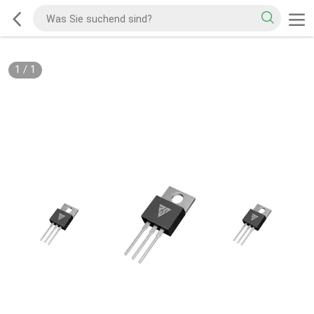
1
/
1