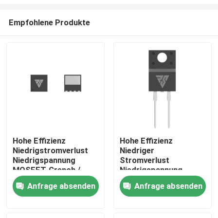
Empfohlene Produkte
Hohe Effizienz
Hohe Effizienz
Niedrigstromverlust
Niedriger
Zu Hause
Niedrigspannung
Stromverlust
MOSFET-Grench /
Niedrigspannung
SGT-Prozess
MOSFET-Grench/SGT-
Produkte
Anfrage absenden
Anfrage absenden
Prozess
Über uns