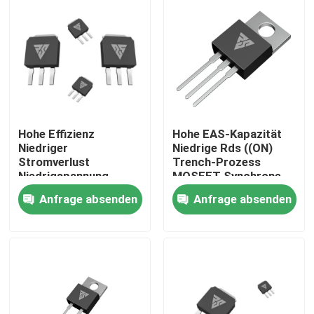
Werksbesichtigung
Qualitätskontrolle
Kontakt mit uns
Hohe Effizienz
Hohe EAS-Kapazität
Niedriger
Niedrige Rds ((ON)
Stromverlust
Trench-Prozess
Neuigkeiten
Niedrigspannung
MOSFET Synchrone
MOSFET-Grench/SGT-
Berichtigung
Anfrage absenden
Anfrage absenden
Prozess
Bitte um ein Angebot
MOSFET der hohen Leistung
Siliziumkarbid-MOSFET