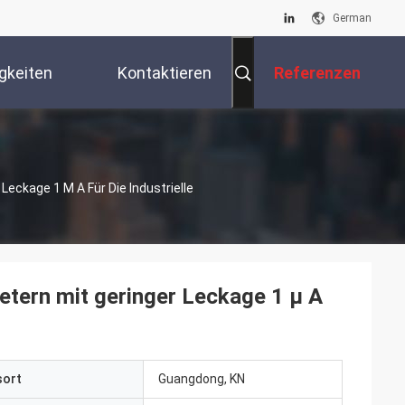
German
gkeiten
Kontaktieren
Referenzen
e
Sie Uns
ckage 1 Μ A Für Die Industrielle
ern mit geringer Leckage 1 μ A
sort
Guangdong, KN