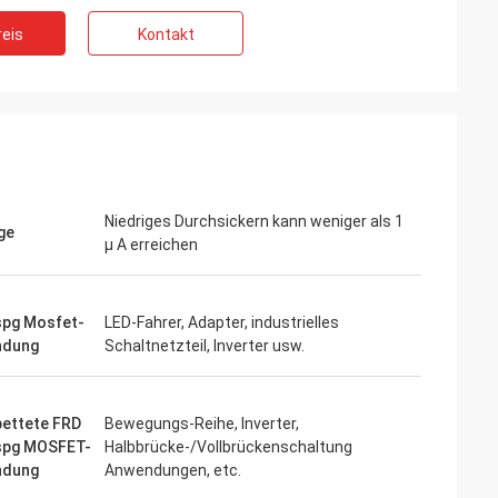
eis
Kontakt
Niedriges Durchsickern kann weniger als 1
ge
µ A erreichen
pg Mosfet-
LED-Fahrer, Adapter, industrielles
ndung
Schaltnetzteil, Inverter usw.
bettete FRD
Bewegungs-Reihe, Inverter,
pg MOSFET-
Halbbrücke-/Vollbrückenschaltung
ndung
Anwendungen, etc.