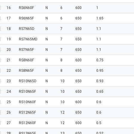
16
RS6N60F
N
6
600
1
17
RS6N65F
N
6
650
1.65
18
RS7N65D
N
7
650
1.1
19
RS7N65MD
N
7
650
1.1
20
RS7N65F
N
7
650
1.1
21
RS8N60F
N
8
600
0.75
22
RS8N65F
N
8
650
0.95
23
RS10N65D
N
10
650
0.93
24
RS10N65F
N
10
650
0.65
25
RS10N60F
N
10
600
0.6
26
RS12N65F
N
12
650
0.6
27
RS12N60F
N
12
600
0.5
28
RS13N65F
N
13
650
0.52