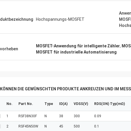
Anwe
duktbezeichnung
Hochspannungs-MOSFET
MOSFE
Hoch
MOSFET-Anwendung für intelligente Zähler
,
MOSF
vorheben
MOSFET für industrielle Automatisierung
E KÖNNEN DIE GEWÜNSCHTEN PRODUKTE ANKREUZEN UND IM MESS
No.
Part No.
Type
ID(A)
VDSS(V)
RDS(ON) Typ(mΩ)
1
RSF38N30F
N
38
300
0.09
2
RSF45N50W
N
45
500
0.1