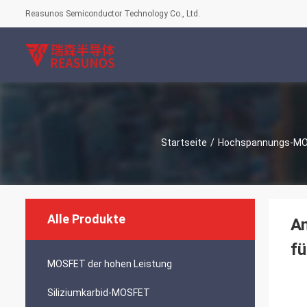
Reasunos Semiconductor Technology Co., Ltd.
Startseite
/
Hochspannungs-M
Alle Produkte
A
fü
MOSFET der hohen Leistung
Siliziumkarbid-MOSFET