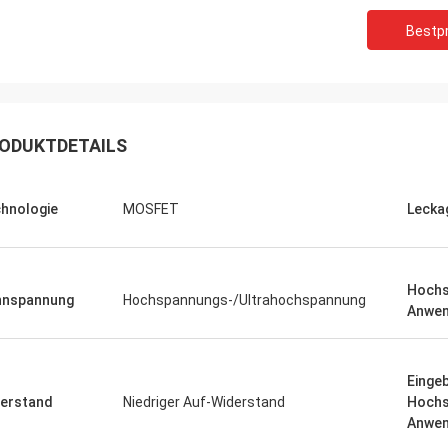
Bestpr
ODUKTDETAILS
hnologie
MOSFET
Lecka
Hochs
nnspannung
Hochspannungs-/Ultrahochspannung
Anwe
Einge
erstand
Niedriger Auf-Widerstand
Hochs
Anwe