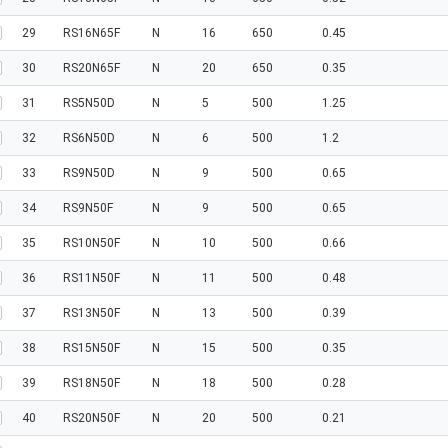
29
RS16N65F
N
16
650
0.45
30
RS20N65F
N
20
650
0.35
31
RS5N50D
N
5
500
1.25
32
RS6N50D
N
6
500
1.2
33
RS9N50D
N
9
500
0.65
34
RS9N50F
N
9
500
0.65
35
RS10N50F
N
10
500
0.66
36
RS11N50F
N
11
500
0.48
37
RS13N50F
N
13
500
0.39
38
RS15N50F
N
15
500
0.35
39
RS18N50F
N
18
500
0.28
40
RS20N50F
N
20
500
0.21