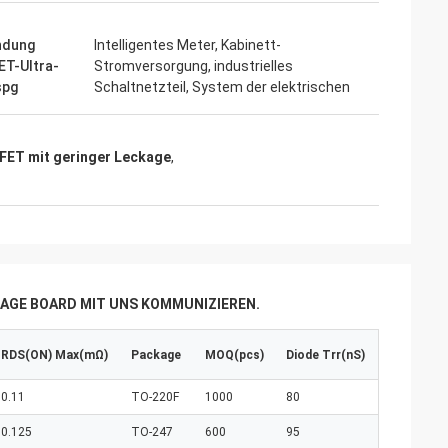
ndung
Intelligentes Meter, Kabinett-
T-Ultra-
Stromversorgung, industrielles
spg
Schaltnetzteil, System der elektrischen
ET mit geringer Leckage
,
AGE BOARD MIT UNS KOMMUNIZIEREN.
RDS(ON) Max(mΩ)
Package
MOQ(pcs)
Diode Trr(nS)
0.11
TO-220F
1000
80
0.125
TO-247
600
95