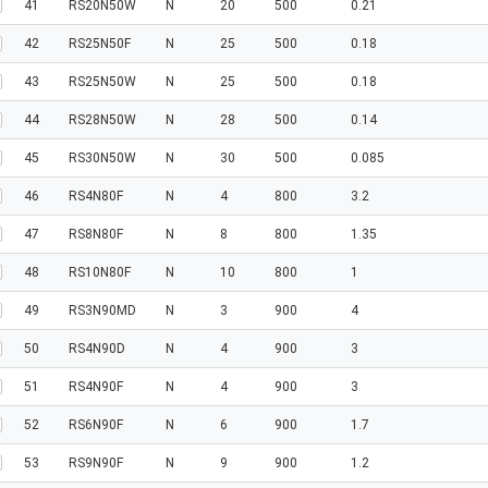
41
RS20N50W
N
20
500
0.21
42
RS25N50F
N
25
500
0.18
43
RS25N50W
N
25
500
0.18
44
RS28N50W
N
28
500
0.14
45
RS30N50W
N
30
500
0.085
46
RS4N80F
N
4
800
3.2
47
RS8N80F
N
8
800
1.35
48
RS10N80F
N
10
800
1
49
RS3N90MD
N
3
900
4
50
RS4N90D
N
4
900
3
51
RS4N90F
N
4
900
3
52
RS6N90F
N
6
900
1.7
53
RS9N90F
N
9
900
1.2