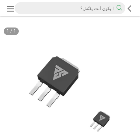
1
/
1