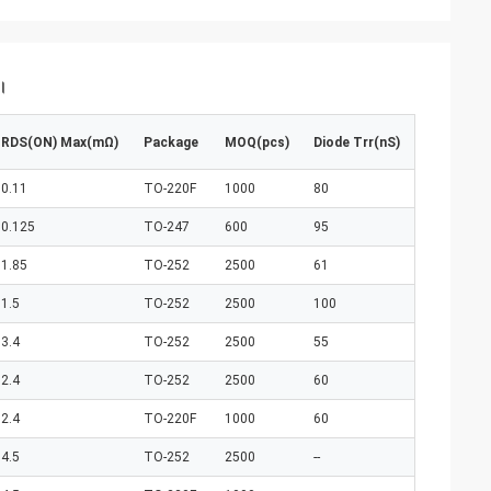
ন।
RDS(ON) Max(mΩ)
Package
MOQ(pcs)
Diode Trr(nS)
0.11
TO-220F
1000
80
0.125
TO-247
600
95
1.85
TO-252
2500
61
1.5
TO-252
2500
100
3.4
TO-252
2500
55
2.4
TO-252
2500
60
2.4
TO-220F
1000
60
4.5
TO-252
2500
--