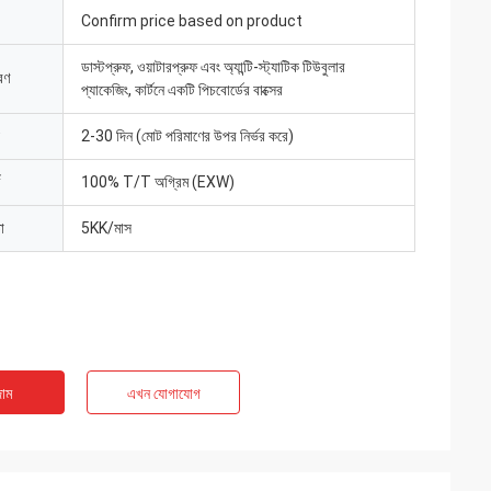
Confirm price based on product
ডাস্টপ্রুফ, ওয়াটারপ্রুফ এবং অ্যান্টি-স্ট্যাটিক টিউবুলার
রণ
প্যাকেজিং, কার্টনে একটি পিচবোর্ডের বাক্সের
2-30 দিন (মোট পরিমাণের উপর নির্ভর করে)
100% T/T অগ্রিম (EXW)
া
5KK/মাস
াম
এখন যোগাযোগ