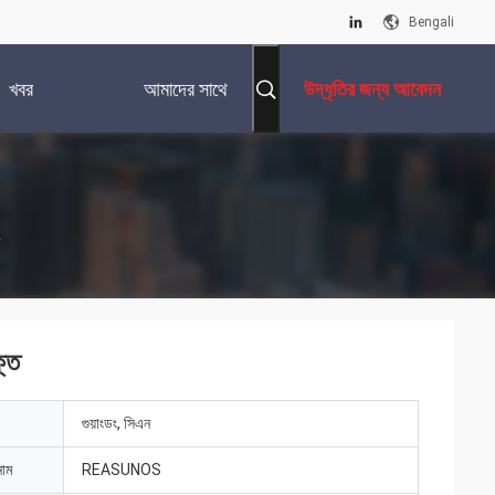
Bengali
খবর
আমাদের সাথে
উদ্ধৃতির জন্য আবেদন
যোগাযোগ করুন
্তি
গুয়াংডং, সিএন
নাম
REASUNOS