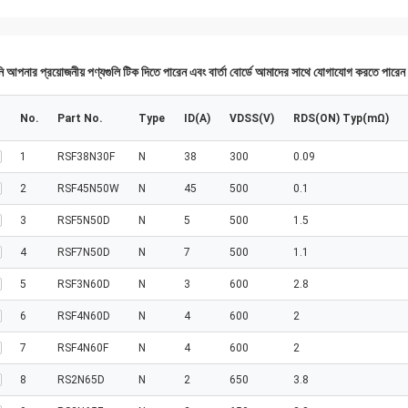
 আপনার প্রয়োজনীয় পণ্যগুলি টিক দিতে পারেন এবং বার্তা বোর্ডে আমাদের সাথে যোগাযোগ করতে পারে
No.
Part No.
Type
ID(A)
VDSS(V)
RDS(ON) Typ(mΩ)
1
RSF38N30F
N
38
300
0.09
2
RSF45N50W
N
45
500
0.1
3
RSF5N50D
N
5
500
1.5
4
RSF7N50D
N
7
500
1.1
5
RSF3N60D
N
3
600
2.8
6
RSF4N60D
N
4
600
2
7
RSF4N60F
N
4
600
2
8
RS2N65D
N
2
650
3.8