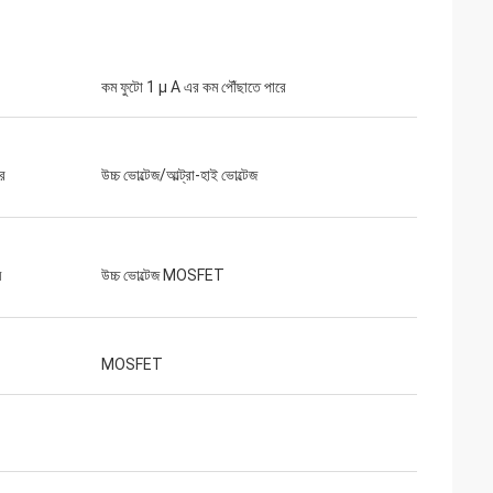
কম ফুটো 1 µ A এর কম পৌঁছাতে পারে
ার
উচ্চ ভোল্টেজ/আল্ট্রা-হাই ভোল্টেজ
ম
উচ্চ ভোল্টেজ MOSFET
MOSFET