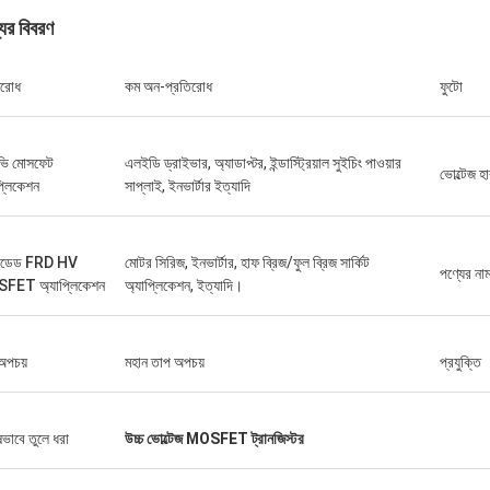
যের বিবরণ
িরোধ
কম অন-প্রতিরোধ
ফুটো
ভি মোসফেট
এলইডি ড্রাইভার, অ্যাডাপ্টর, ইন্ডাস্ট্রিয়াল সুইচিং পাওয়ার
ভোল্টেজ হ
প্লিকেশন
সাপ্লাই, ইনভার্টার ইত্যাদি
েডেড FRD HV
মোটর সিরিজ, ইনভার্টার, হাফ ব্রিজ/ফুল ব্রিজ সার্কিট
পণ্যের না
FET অ্যাপ্লিকেশন
অ্যাপ্লিকেশন, ইত্যাদি।
অপচয়
মহান তাপ অপচয়
প্রযুক্তি
ষভাবে তুলে ধরা
উচ্চ ভোল্টেজ MOSFET ট্রানজিস্টর