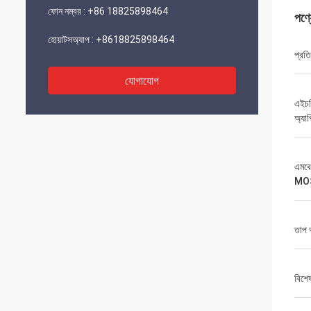
ফোন নম্বর :
+86 18825898464
পণ্
হোয়াটসঅ্যাপ :
+8618825898464
প্রত
যোগাযোগ
এইচ
অ্যা
এমব
MOS
তাপ 
বিশে