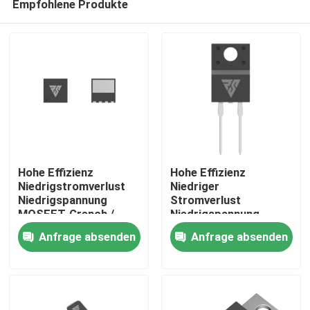
Empfohlene Produkte
Hohe Effizienz
Hohe Effizienz
Niedrigstromverlust
Niedriger
Niedrigspannung
Stromverlust
MOSFET-Grench /
Niedrigspannung
Zu Hause
SGT-Prozess
MOSFET-Grench/SGT-
Anfrage absenden
Anfrage absenden
Prozess
Produkte
Über uns