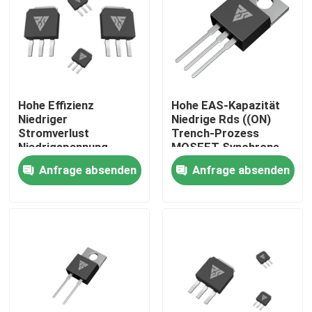
Werksbesichtigung
Qualitätskontrolle
Hohe Effizienz
Hohe EAS-Kapazität
Niedriger
Niedrige Rds ((ON)
Kontakt mit uns
Stromverlust
Trench-Prozess
Niedrigspannung
MOSFET Synchrone
MOSFET-Grench/SGT-
Berichtigung
Anfrage absenden
Anfrage absenden
Neuigkeiten
Prozess
Bitte um ein Angebot
MOSFET der hohen Leistung
Siliziumkarbid-MOSFET