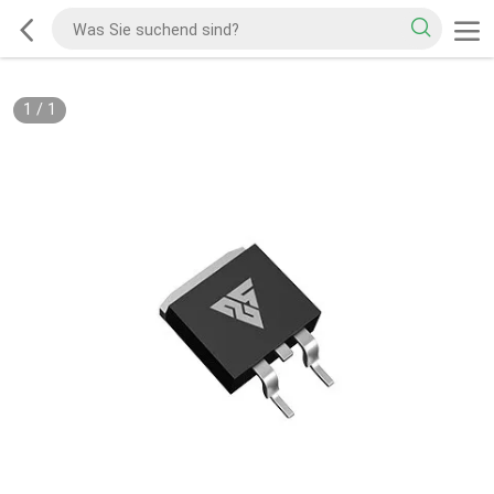
1
/
1