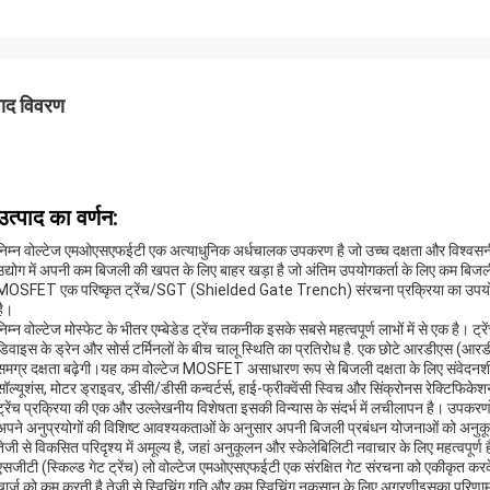
पाद विवरण
उत्पाद का वर्णन:
निम्न वोल्टेज एमओएसएफईटी एक अत्याधुनिक अर्धचालक उपकरण है जो उच्च दक्षता और विश्वसनीयत
उद्योग में अपनी कम बिजली की खपत के लिए बाहर खड़ा है जो अंतिम उपयोगकर्ता के लिए कम बिजल
MOSFET एक परिष्कृत ट्रेंच/SGT (Shielded Gate Trench) संरचना प्रक्रिया का उपयोग करता 
है।
निम्न वोल्टेज मोस्फेट के भीतर एम्बेडेड ट्रेंच तकनीक इसके सबसे महत्वपूर्ण लाभों में से एक है। 
डिवाइस के ड्रेन और सोर्स टर्मिनलों के बीच चालू स्थिति का प्रतिरोध है. एक छोटे आरडीएस (आरडी
समग्र दक्षता बढ़ेगी।यह कम वोल्टेज MOSFET असाधारण रूप से बिजली दक्षता के लिए संवेदनशील अनु
सॉल्यूशंस, मोटर ड्राइवर, डीसी/डीसी कन्वर्टर्स, हाई-फ्रीक्वेंसी स्विच और सिंक्रोनस रेक्टिफिके
ट्रेंच प्रक्रिया की एक और उल्लेखनीय विशेषता इसकी विन्यास के संदर्भ में लचीलापन है। उपकरणो
अपने अनुप्रयोगों की विशिष्ट आवश्यकताओं के अनुसार अपनी बिजली प्रबंधन योजनाओं को अनुकूल
तेजी से विकसित परिदृश्य में अमूल्य है, जहां अनुकूलन और स्केलेबिलिटी नवाचार के लिए महत्वपूर्ण ह
एसजीटी (स्किल्ड गेट ट्रेंच) लो वोल्टेज एमओएसएफईटी एक संरक्षित गेट संरचना को एकीकृत करक
चार्ज को कम करती है,तेजी से स्विचिंग गति और कम स्विचिंग नुकसान के लिए अग्रणीइसका परिणाम 