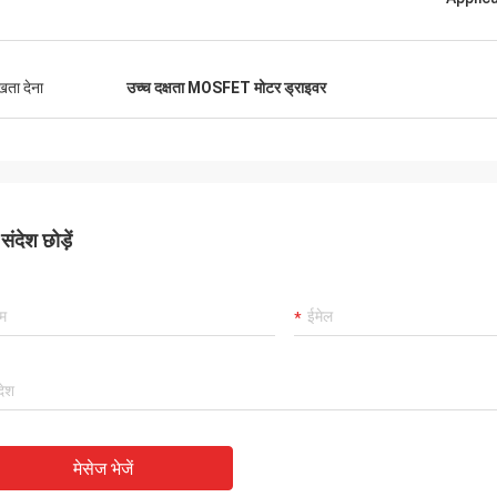
ुखता देना
उच्च दक्षता MOSFET मोटर ड्राइवर
ंदेश छोड़ें
मेसेज भेजें