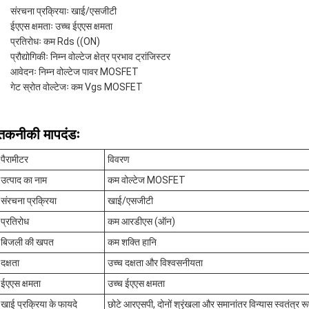
संरचना प्रक्रियाः खाई/एसजीटी
ईएएस क्षमताः उच्च ईएएस क्षमता
प्रतिरोधः कम Rds ((ON)
प्रौद्योगिकीः निम्न वोल्टेज क्षेत्र प्रभाव ट्रांजिस्टर
आवेदनः निम्न वोल्टेज पावर MOSFET
गेट स्रोत वोल्टेजः कम Vgs MOSFET
तकनीकी मापदंडः
पैरामीटर
विवरण
उत्पाद का नाम
कम वोल्टेज MOSFET
संरचना प्रक्रिया
खाई/एसजीटी
प्रतिरोध
कम आरडीएस (ऑन)
बिजली की खपत
कम शक्ति हानि
दक्षता
उच्च दक्षता और विश्वसनीयता
ईएएस क्षमता
उच्च ईएएस क्षमता
खाई प्रक्रिया के फायदे
छोटे आरएसपी, दोनों श्रृंखला और समानांतर विन्यास स्वतंत्र 