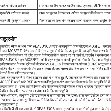
खाई प्रक्रिया आवेदन
वायरलेस चार्जिंग, फास्ट चार्जिंग, मोटर ड्राइवर, डीसी/डीसी कन्
एसजीटी प्रक्रिया फायदे
फोरम अनुकूलन में सफलता, अधिक अनुप्रयोगों को कवर करना
एसजीटी प्रक्रिया आवेदन
मोटर ड्राइवर, 5जी बेस स्टेशन, ऊर्जा भंडारण, उच्च आवृत्ति स्
अनुप्रयोग:
गुआंग्डोंग, सीएन से आने वाला REASUNOS ब्रांड अत्याधुनिक निम्न वोल्टेज MOSFET प्रदान करता है ज
वोल्टेज MOSFET विशेष रूप से विभिन्न अनुप्रयोगों के लिए उपयुक्त हैं, यह सुनिश्चित करने क
इन घटकों की कीमतों की पुष्टि उत्पाद विशिष्टताओं के आधार पर की जानी है,प्रदर्शन में उनके द्वारा प्र
REASUNOS ने इन MOSFETs को विस्तृत श्रृंखला के परिदृश्यों की सेवा के लिए सावधानीप
प्रक्रिया लाभों के साथ ट्रेंच लो वोल्टेज MOSFETs में सफलता का आंकड़ा (FOM) अनुकूलन शामि
चार्जिंग सिस्टम में उपयोग के लिए आदर्श बनाता है, जहां दक्षता और विश्वसनीयता सर्वोपरि हैं। इ
फिर भी स्थिर शक्ति रूपांतरण।
इसकी बहुमुखी प्रतिभा मोटर ड्राइवर क्षेत्र में भी फैली हुई है, जहां सटीक नियंत्रण और दक्षता 
MOSFET, अपने छोटे RSP के साथ,दोनों श्रृंखला और समानांतर विन्यास के लिए अनुमति देते हैं
प्रदान करता है। उच्च आवृत्ति स्विच और सिंक्रोनस रेक्टिफिकेशन बाजार भी ट्रेंच प्रक्रिया के लाभो
स्विचिंग और शक्ति रूपांतरण को संभालने के लिए महत्वपूर्ण है.
इसके अतिरिक्त, आधुनिक इलेक्ट्रॉनिक्स में सर्वव्यापी होने वाले डीसी/डीसी कन्वर्टर्स इन ट्रेंच
संरचना प्रक्रिया यह सुनिश्चित करती है कि बिजली की खपत कम हो, जो पोर्टेबल और बैटरी संचालि
अनुवाद करती है।
जब डिलीवरी की बात आती है, तो REASUNOS अपने ग्राहकों की जरूरतों को पूरा करने के लिए प्रत