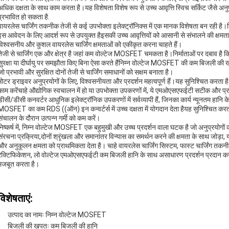
अधिक दक्षता के साथ काम करता है।यह विशेषता विशेष रूप से उच्च आवृत्ति स्विच सर्किट जैसे अनुप्र
प्रभावित हो सकता है.
वायरलेस चार्जिंग तकनीक तेजी से कई उपभोक्ता इलेक्ट्रॉनिक्स में एक मानक विशेषता बन रही 
इस आवेदन के लिए आदर्श रूप से उपयुक्त हैइसकी उच्च आवृत्तियों को आसानी से संभालने की क्षमता इसे
विश्वसनीय और कुशल वायरलेस चार्जिंग क्षमताओं को एकीकृत करना चाहते हैं।
तेजी से चार्जिंग एक और क्षेत्र है जहां कम वोल्टेज MOSFET चमकता है।निर्माताओं पर दबाव है कि व
सुरक्षा या दीर्घायु पर समझौता किए बिना ऐसा करते हैंनिम्न वोल्टेज MOSFET की कम बिजली की
जो प्रभावी और सुरक्षित दोनों तेजी से चार्जिंग समाधानों को सक्षम बनाता है।
मोटर ड्राइवर अनुप्रयोगों के लिए, विश्वसनीयता और प्रदर्शन महत्वपूर्ण हैं।यह सुनिश्चित करता 
काम करेंचाहे औद्योगिक स्वचालन में हो या उपभोक्ता उपकरणों में, ये एमओएसएफईटी सटीक और प्
डीसी/डीसी कनवर्टर आधुनिक इलेक्ट्रॉनिक उपकरणों में सर्वव्यापी हैं, जिनका कार्य न्यूनतम हान
MOSFET का कम RDS ((ऑन) इन कन्वर्टर्स में उच्च दक्षता में योगदान देता हैयह सुनिश्चित
संचालन के दौरान उत्पन्न गर्मी को कम करें।
निष्कर्ष में, निम्न वोल्टेज MOSFET एक बहुमुखी और उच्च प्रदर्शन वाला घटक है जो अनुप्रयोगों
संरचना प्रक्रिया,दोनों श्रृंखला और समानांतर विन्यास का समर्थन करने की क्षमता के साथ जोड़ा
और अनुकूलन क्षमता को प्राथमिकता देता है। चाहे वायरलेस चार्जिंग सिस्टम, फास्ट चार्जिंग तकनीक, 
रेक्टिफिकेशन, लो वोल्टेज एमओएसएफईटी कम बिजली हानि के साथ असाधारण प्रदर्शन प्रदान करता ह
मजबूत करता है।
विशेषताएं:
उत्पाद का नामः निम्न वोल्टेज MOSFET
बिजली की खपतः कम बिजली की हानि