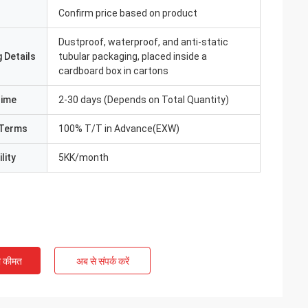
Confirm price based on product
Dustproof, waterproof, and anti-static
 Details
tubular packaging, placed inside a
cardboard box in cartons
Time
2-30 days (Depends on Total Quantity)
Terms
100% T/T in Advance(EXW)
lity
5KK/month
ी कीमत
अब से संपर्क करें