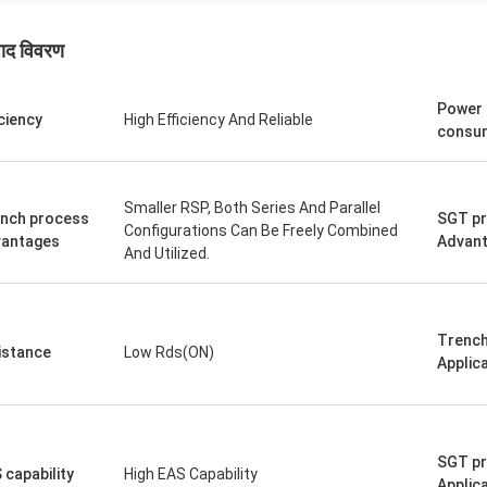
पाद विवरण
Power
iciency
High Efficiency And Reliable
consu
Smaller RSP, Both Series And Parallel
nch process
SGT p
Configurations Can Be Freely Combined
antages
Advan
And Utilized.
Trench
istance
Low Rds(ON)
Applic
SGT p
 capability
High EAS Capability
Applic