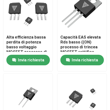
Visita alla fabbrica
Controllo della qualità
Alta efficienza bassa
Capacità EAS elevata
perdita di potenza
Rds basso ((ON)
Contattaci
basso voltaggio
processo di trincea
MOSFET processo di
MOSFET rettifica
trincea/SGT
sincrona
Invia richiesta
Invia richiesta
Notizie
Chiedi un preventivo
MOSFET di alto potere
MOSFET al carburo di silicio