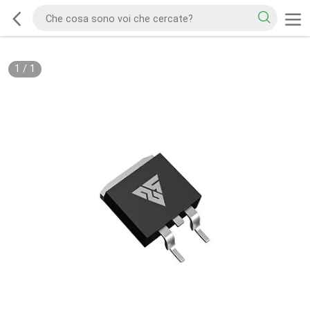
1
/
1