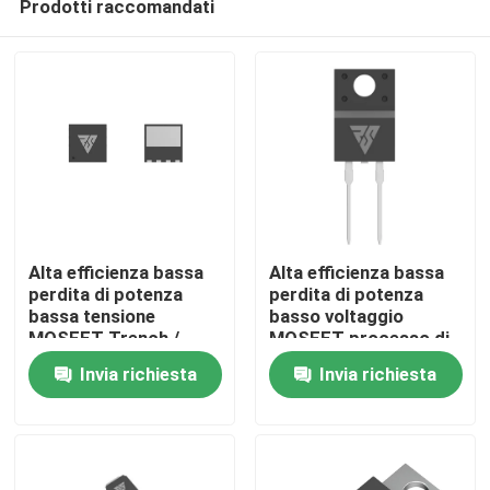
Prodotti raccomandati
Alta efficienza bassa
Alta efficienza bassa
perdita di potenza
perdita di potenza
bassa tensione
basso voltaggio
MOSFET Trench /
MOSFET processo di
Casa.
processo SGT
trincea/SGT
Invia richiesta
Invia richiesta
Prodotti
Su di noi