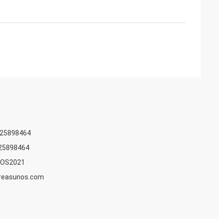
825898464
25898464
OS2021
easunos.com