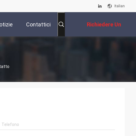
Italian
otizie
Contattici
Richiedere Un
Preventivo
tatto