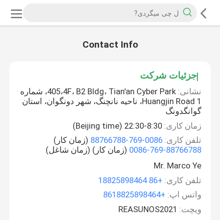
Contact Info
جزئیات شرکت
نشانی:
405،4F، B2 Bldg، Tian'an Cyber Park، شماره
1 Huangjin Road، ناحیه نانچنگ، شهر دونگوان، استان
گوانگدونگ
زمان کاری:
8:30-22:30 (Beijing time)
تلفن کاری:
0086-769-88766788
(زمان کار)
0086-769-88766788
(زمان کار) (زمان شاغل)
Mr. Marco Ye
تلفن کاری:
+86 18825898464
واتس اپ:
+8618825898464
ویچت:
REASUNOS2021