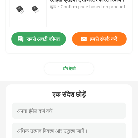
मूल्य：Confirm price based on product
सुपर जंक्शन एमओएसएफईटी
सिलिकॉन कार्बाइड एसबीडी
सबसे अच्छी कीमत
हमसे संपर्क करें
उच्च वोल्टेज MOSFET
और देखो
कम वोल्टेज MOSFET
एक संदेश छोड़ें
हाई पावर आईजीबीटी
शोट्की बैरियर डायोड
हाई पावर सेमीकंडक्टर