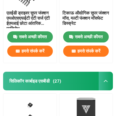
एलईडी ड्राइवर सुपर जंक्शन
टिकाऊ औद्योगिक सुपर जंक्शन
एमओएसएफईटी एंटी सर्ज एंटी
मॉस, मल्टी फंक्शन मॉसफेट
ईएमआई छोटा आंतरिक
डिस्क्रेट
प्रतिरोध
सबसे अच्छी कीमत
सबसे अच्छी कीमत
हमसे संपर्क करें
हमसे संपर्क करें
सिलिकॉन कार्बाइड एसबीडी
(27)