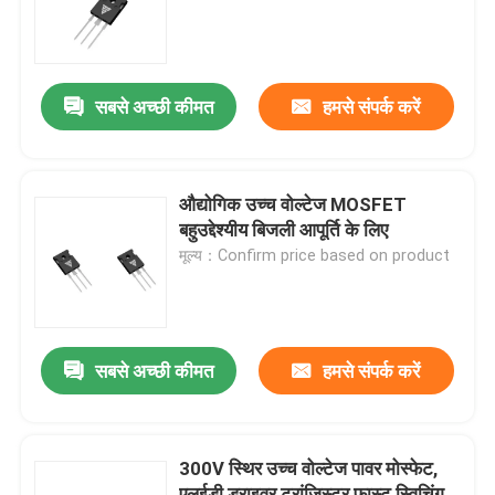
कारखाना भ्रमण
सबसे अच्छी कीमत
हमसे संपर्क करें
गुणवत्ता नियंत्रण
हमसे संपर्क करें
औद्योगिक उच्च वोल्टेज MOSFET
बहुउद्देश्यीय बिजली आपूर्ति के लिए
मूल्य：Confirm price based on product
समाचार
एक उद्धरण का अनुरोध करें
सबसे अच्छी कीमत
हमसे संपर्क करें
हाई पावर एमओएसएफईटी
300V स्थिर उच्च वोल्टेज पावर मोस्फेट,
सिलिकॉन कार्बाइड MOSFET
एलईडी ड्राइवर ट्रांजिस्टर फास्ट स्विचिंग