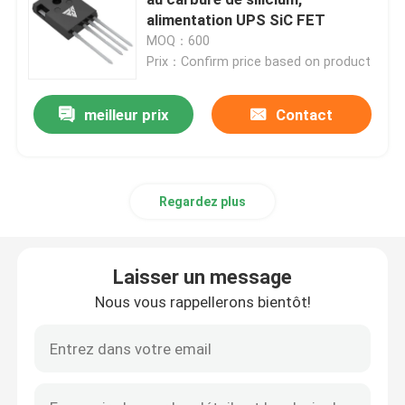
alimentation UPS SiC FET
MOQ：600
MOSFET à super jonction
Prix：Confirm price based on product
SBD au carbure de silicium
meilleur prix
Contact
Transistor MOSFET à haute tension
Regardez plus
MOSFET basse tension
Laisser un message
IGBT à haute puissance
Nous vous rappellerons bientôt!
Diodes de barrière de Schottky
Semi-conducteurs à haute puissance