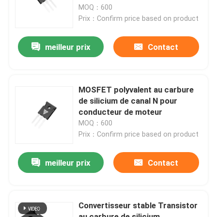
MOQ：600
Prix：Confirm price based on product
Visite de l'usine
meilleur prix
Contact
Contrôle de la qualité
Nous contacter
MOSFET polyvalent au carbure
de silicium de canal N pour
conducteur de moteur
Nouvelles
MOQ：600
Prix：Confirm price based on product
Demandez un devis
meilleur prix
Contact
Transistor MOSFET de puissance élevée
Convertisseur stable Transistor
MOSFET en carbure de silicium
au carbure de silicium,