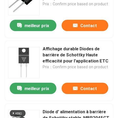
Prix：Confirm price based on product
Visite de l'usine
meilleur prix
Contact
Contrôle de la qualité
Nous contacter
Affichage durable Diodes de
barrière de Schottky Haute
efficacité pour l'application ETC
Nouvelles
Prix：Confirm price based on product
Demandez un devis
meilleur prix
Contact
Transistor MOSFET de puissance élevée
Diode d' alimentation à barrière
MOSFET en carbure de silicium
de Schottky stable, MBR2045CT