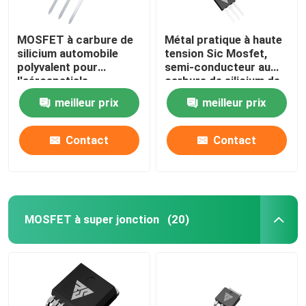
MOSFET à carbure de
Métal pratique à haute
silicium automobile
tension Sic Mosfet,
polyvalent pour
semi-conducteur au
l'aérospatiale
carbure de silicium de
type N
meilleur prix
meilleur prix
Contact
Contact
MOSFET à super jonction
(20)