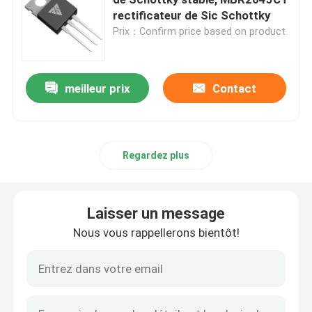
rectificateur de Sic Schottky
Prix：Confirm price based on product
MOSFET à super jonction
SBD au carbure de silicium
meilleur prix
Contact
Transistor MOSFET à haute tension
Regardez plus
MOSFET basse tension
Laisser un message
IGBT à haute puissance
Nous vous rappellerons bientôt!
Diodes de barrière de Schottky
Semi-conducteurs à haute puissance