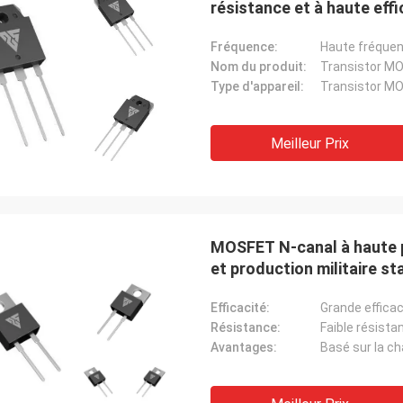
résistance et à haute effi
Fréquence:
Haute fréque
Nom du produit:
Transistor MO
Type d'appareil:
Transistor M
Meilleur Prix
MOSFET N-canal à haute pu
et production militaire s
Efficacité:
Grande efficac
Résistance:
Faible résista
Avantages: