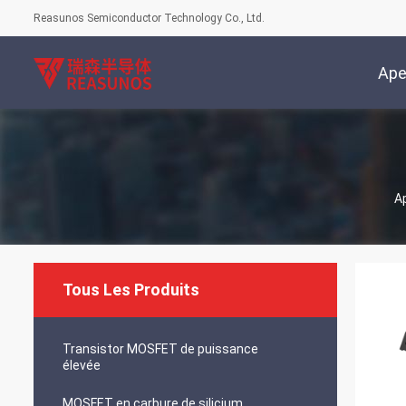
Reasunos Semiconductor Technology Co., Ltd.
Ape
A
Tous Les Produits
Transistor MOSFET de puissance
élevée
MOSFET en carbure de silicium