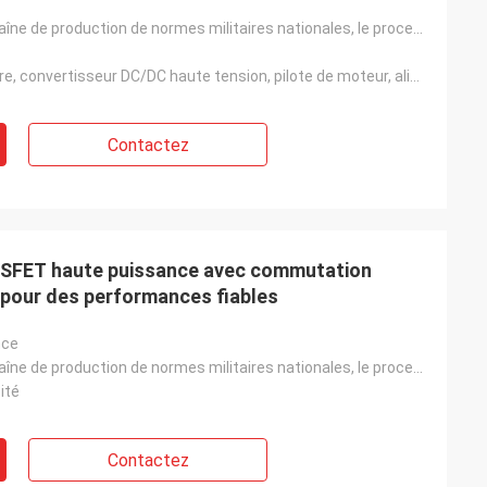
Basé sur la chaîne de production de normes militaires nationales, le processus est stable et la qual
Onduleur solaire, convertisseur DC/DC haute tension, pilote de moteur, alimentation UPS, alimentatio
Contactez
SFET haute puissance avec commutation
é pour des performances fiables
nce
Basé sur la chaîne de production de normes militaires nationales, le processus est stable et la qual
ité
Contactez