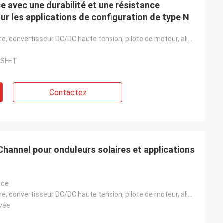
 avec une durabilité et une résistance
r les applications de configuration de type N
Onduleur solaire, convertisseur DC/DC haute tension, pilote de moteur, alimentation UPS, alimentatio
OSFET
Contactez
annel pour onduleurs solaires et applications
nce
Onduleur solaire, convertisseur DC/DC haute tension, pilote de moteur, alimentation UPS, alimentatio
vée