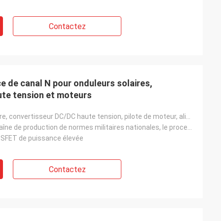
Contactez
 de canal N pour onduleurs solaires,
te tension et moteurs
Onduleur solaire, convertisseur DC/DC haute tension, pilote de moteur, alimentation UPS, alimentatio
Basé sur la chaîne de production de normes militaires nationales, le processus est stable et la qual
SFET de puissance élevée
Contactez