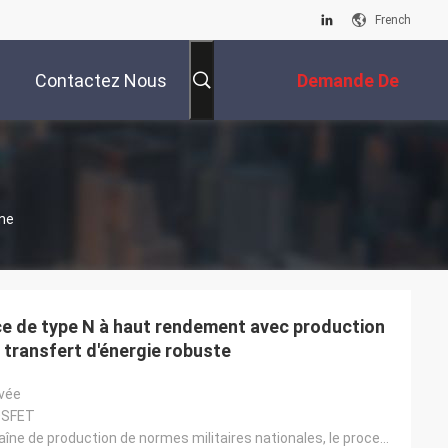
French
Contactez Nous
Demande De
Soumission
ne
e de type N à haut rendement avec production
n transfert d'énergie robuste
vée
OSFET
Basé sur la chaîne de production de normes militaires nationales, le processus est stable et la qual