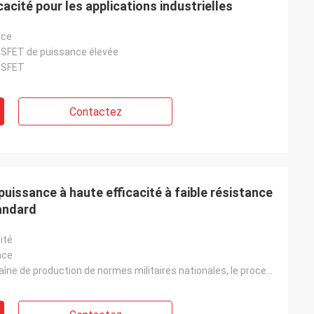
cacité pour les applications industrielles
nce
SFET de puissance élevée
OSFET
Contactez
issance à haute efficacité à faible résistance
tandard
ité
nce
Basé sur la chaîne de production de normes militaires nationales, le processus est stable et la qual