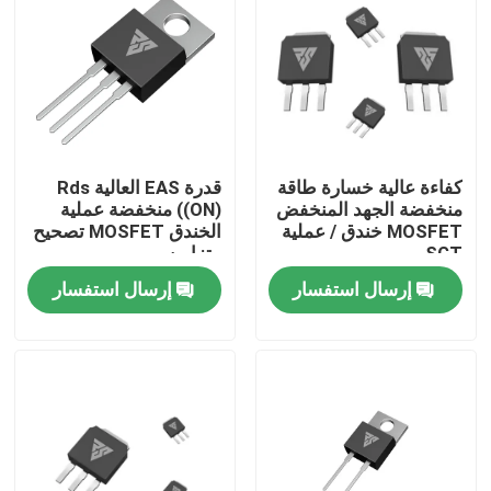
جولة في المعمل
رقابة جودة
كفاءة عالية خسارة طاقة
قدرة EAS العالية Rds
اتصل بنا
منخفضة الجهد المنخفض
((ON) منخفضة عملية
MOSFET خندق / عملية
الخندق MOSFET تصحيح
SGT
متزامن
أخبار
إرسال استفسار
إرسال استفسار
اطلب اقتباس
موسفيت عالي الطاقة
كربيد السيليكون موسفيت