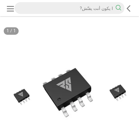
1
/
1