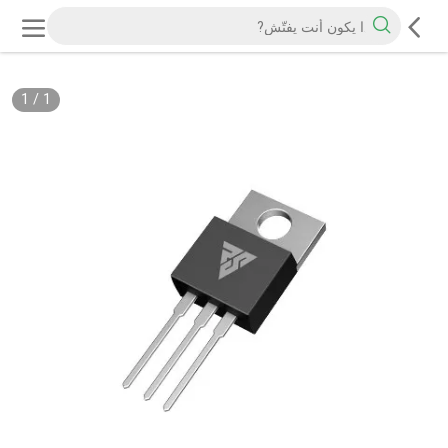
1
/
1