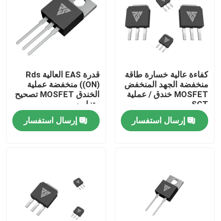
جولة في المعمل
رقابة جودة
كفاءة عالية خسارة طاقة
قدرة EAS العالية Rds
منخفضة الجهد المنخفض
((ON) منخفضة عملية
اتصل بنا
MOSFET خندق / عملية
الخندق MOSFET تصحيح
SGT
متزامن
إرسال استفسار
إرسال استفسار
أخبار
اطلب اقتباس
موسفيت عالي الطاقة
كربيد السيليكون موسفيت