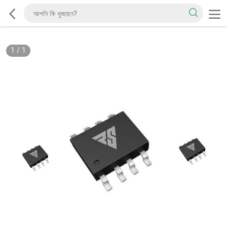
1
/
1