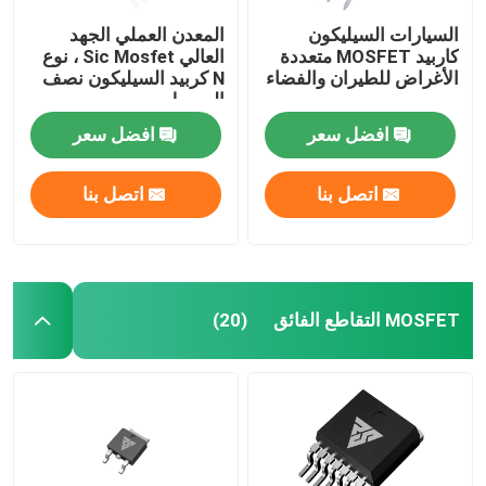
السيارات السيليكون
المعدن العملي الجهد
كاربيد MOSFET متعددة
العالي Sic Mosfet ، نوع
الأغراض للطيران والفضاء
N كربيد السيليكون نصف
الموصل
افضل سعر
افضل سعر
اتصل بنا
اتصل بنا
MOSFET التقاطع الفائق
(20)