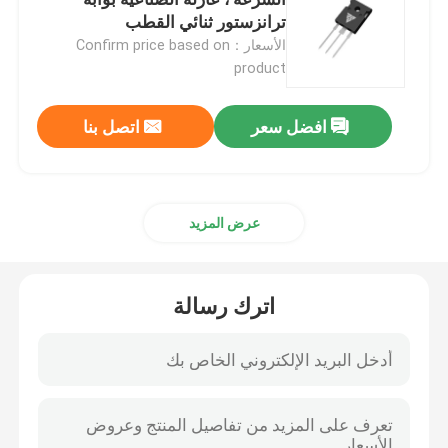
ترانزستور ثنائي القطب
الأسعار：Confirm price based on
MOSFET التقاطع الفائق
product
كربيد السيليكون SBD
افضل سعر
اتصل بنا
موسفيت الجهد العالي
عرض المزيد
موسفيت الجهد المنخفض
اترك رسالة
IGBT عالية الطاقة
الثنائيات شوتكي الحاجز
أشباه الموصلات عالية الطاقة