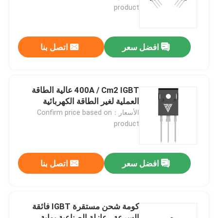
product
جولة في المعمل
افضل سعر
اتصل بنا
رقابة جودة
اتصل بنا
400A / Cm2 IGBT عالية الطاقة
العملية لغير الطاقة الكهربائية
الأسعار：Confirm price based on
أخبار
product
اطلب اقتباس
افضل سعر
اتصل بنا
موسفيت عالي الطاقة
كومة شحن مستقرة IGBT فائقة
كربيد السيليكون موسفيت
السرعة ، عازلة الصناعية بوابة