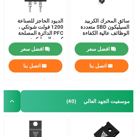
سائق المحرك الكربيد
الديود الحاجز للصناعة
السيليكون SBD متعددة
1200 فولت شوتكي ،
الوظائف عالية الكفاءة
PFC الدائرة المصلحة
كربيد السيليكون
افضل سعر
افضل سعر
اتصل بنا
اتصل بنا
موسفيت الجهد العالي
(40)