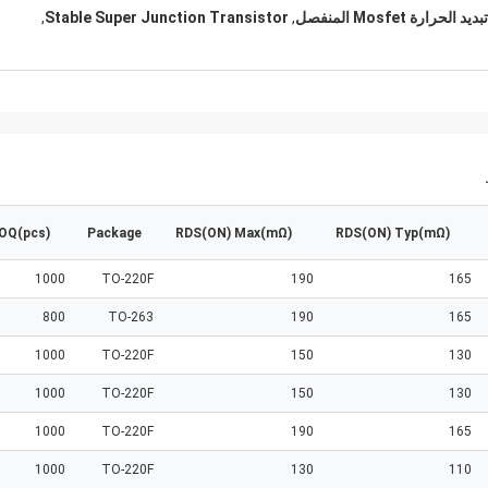
ة Mosfet المنفصل
,
Stable Super Junction Transistor
,
OQ(pcs)
Package
RDS(ON) Max(mΩ)
RDS(ON) Typ(mΩ)
1000
TO-220F
190
165
800
TO-263
190
165
1000
TO-220F
150
130
1000
TO-220F
150
130
1000
TO-220F
190
165
1000
TO-220F
130
110