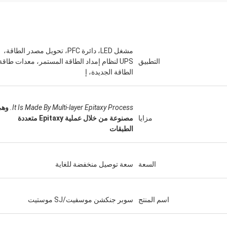
مشغل LED، دائرة PFC، تحويل مصدر الطاقة،
التطبيق
UPS لنظام إمداد الطاقة المستمر، معدات طاقة
الطاقة الجديدة، إ
It Is Made By Multi-layer Epitaxy Process.
وه
مزايا
مصنوعة من خلال عملية Epitaxy متعددة
الطبقات
السعة
سعة توصيل منخفضة للغاية
اسم المنتج
سوبر جنكشن موسفيت/SJ موستيت