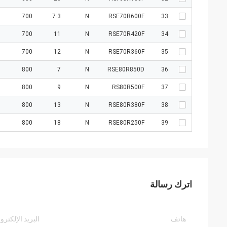
700
7.3
N
RSE70R600F
33
700
11
N
RSE70R420F
34
700
12
N
RSE70R360F
35
800
7
N
RSE80R850D
36
800
9
N
RS80R500F
37
800
13
N
RSE80R380F
38
800
18
N
RSE80R250F
39
اترك رسالة