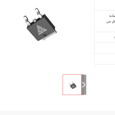
ادة
وق من