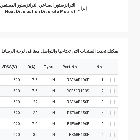
الترانزستور الصناعي,الترانزستور المستقر,تبديد الحرار
إبراز
Heat Dissipation Discrete Mosfet
يمكنك تحديد المنتجات التي تحتاجها والتواصل معنا في لوحة الرسائل.
VDSS(V)
ID(A)
Type
Part No.
No.
600
17.6
N
RSE60R190F
1
600
17.6
N
RSE60R190S
2
600
22
N
RSE60R150F
3
600
22
N
RSF60R150F
4
600
17.6
N
RSF60R190F
5
600
30
N
RS60R130F
6