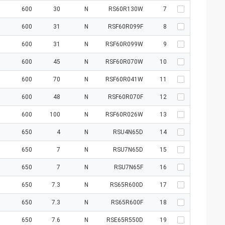
600
30
N
RS60R130W
7
600
31
N
RSF60R099F
8
600
31
N
RSF60R099W
9
600
45
N
RSF60R070W
10
600
70
N
RSF60R041W
11
600
48
N
RSF60R070F
12
600
100
N
RSF60R026W
13
650
4
N
RSU4N65D
14
650
7
N
RSU7N65D
15
650
7
N
RSU7N65F
16
650
7.3
N
RS65R600D
17
650
7.3
N
RS65R600F
18
650
7.6
N
RSE65R550D
19