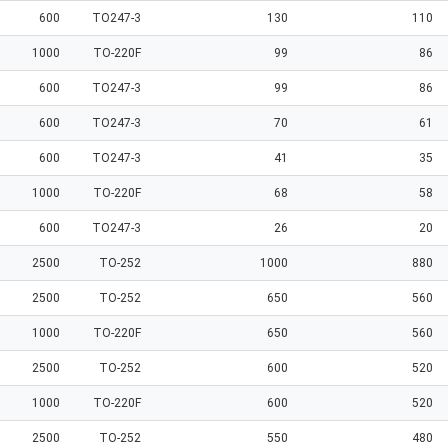
600
TO247-3
130
110
1000
TO-220F
99
86
600
TO247-3
99
86
600
TO247-3
70
61
600
TO247-3
41
35
1000
TO-220F
68
58
600
TO247-3
26
20
2500
TO-252
1000
880
2500
TO-252
650
560
1000
TO-220F
650
560
2500
TO-252
600
520
1000
TO-220F
600
520
2500
TO-252
550
480