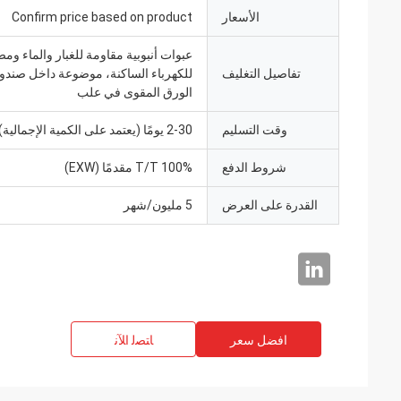
الأسعار
Confirm price based on product
عبوات أنبوبية مقاومة للغبار والماء ومض
تفاصيل التغليف
للكهرباء الساكنة، موضوعة داخل صند
الورق المقوى في علب
وقت التسليم
2-30 يومًا (يعتمد على الكمية الإجمالية)
شروط الدفع
100% T/T مقدمًا (EXW)
القدرة على العرض
5 مليون/شهر
افضل سعر
ﺎﺘﺼﻟ ﺍﻶﻧ