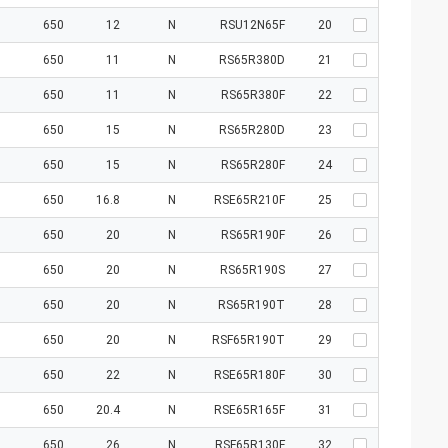
650
12
N
RSU12N65F
20
650
11
N
RS65R380D
21
650
11
N
RS65R380F
22
650
15
N
RS65R280D
23
650
15
N
RS65R280F
24
650
16.8
N
RSE65R210F
25
650
20
N
RS65R190F
26
650
20
N
RS65R190S
27
650
20
N
RS65R190T
28
650
20
N
RSF65R190T
29
650
22
N
RSE65R180F
30
650
20.4
N
RSE65R165F
31
650
26
N
RSF65R130F
32