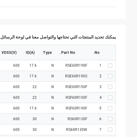
يمكنك تحديد المنتجات التي تحتاجها والتواصل معنا في لوحة الرسائل.
VDSS(V)
ID(A)
Type
Part No.
No.
600
17.6
N
RSE60R190F
1
600
17.6
N
RSE60R190S
2
600
22
N
RSE60R150F
3
600
22
N
RSF60R150F
4
600
17.6
N
RSF60R190F
5
600
30
N
RS60R130F
6
600
30
N
RS60R130W
7