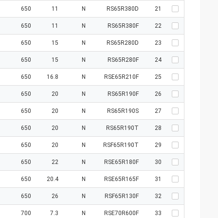
650
11
N
RS65R380D
21
650
11
N
RS65R380F
22
650
15
N
RS65R280D
23
650
15
N
RS65R280F
24
650
16.8
N
RSE65R210F
25
650
20
N
RS65R190F
26
650
20
N
RS65R190S
27
650
20
N
RS65R190T
28
650
20
N
RSF65R190T
29
650
22
N
RSE65R180F
30
650
20.4
N
RSE65R165F
31
650
26
N
RSF65R130F
32
700
7.3
N
RSE70R600F
33