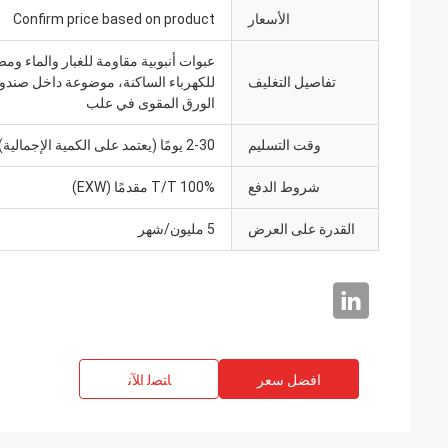
الأسعار
Confirm price based on product
عبوات أنبوبية مقاومة للغبار والماء ومض
تفاصيل التغليف
للكهرباء الساكنة، موضوعة داخل صند
الورق المقوى في علب
وقت التسليم
2-30 يومًا (يعتمد على الكمية الإجمالية)
شروط الدفع
100% T/T مقدمًا (EXW)
القدرة على العرض
5 مليون/شهر
افضل سعر
ﺎﺘﺼﻟ ﺍﻶﻧ