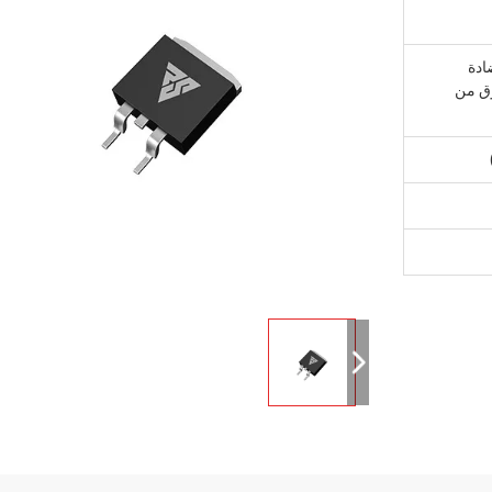
ادة
وق من