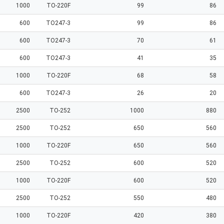
1000
TO-220F
99
86
600
TO247-3
99
86
600
TO247-3
70
61
600
TO247-3
41
35
1000
TO-220F
68
58
600
TO247-3
26
20
2500
TO-252
1000
880
2500
TO-252
650
560
1000
TO-220F
650
560
2500
TO-252
600
520
1000
TO-220F
600
520
2500
TO-252
550
480
1000
TO-220F
420
380