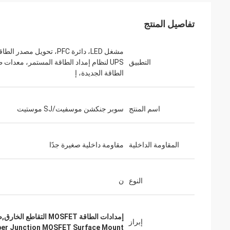
تفاصيل المنتج
مشغل LED، دائرة PFC، تحويل مصدر الط
التطبيق
UPS لنظام إمداد الطاقة المستمر، معدات 
الطاقة الجديدة، إ
اسم المنتج
سوبر جنكشن موسفيت/SJ موستيت
المقاومة الداخلية
مقاومة داخلية صغيرة جدًا
النوع
ن
إمدادات الطاقة MOSFET التقاطع الخارق,صعود سطح MOSFET التقاطع الفائق,SJ MOSTET متعددة الوظائف
إبراز
er Junction MOSFET Surface Mount