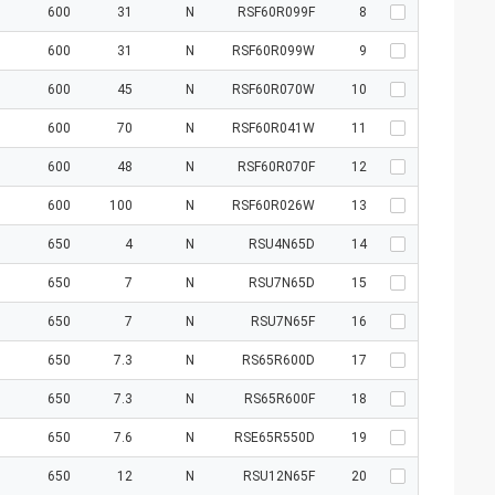
600
31
N
RSF60R099F
8
600
31
N
RSF60R099W
9
600
45
N
RSF60R070W
10
600
70
N
RSF60R041W
11
600
48
N
RSF60R070F
12
600
100
N
RSF60R026W
13
650
4
N
RSU4N65D
14
650
7
N
RSU7N65D
15
650
7
N
RSU7N65F
16
650
7.3
N
RS65R600D
17
650
7.3
N
RS65R600F
18
650
7.6
N
RSE65R550D
19
650
12
N
RSU12N65F
20