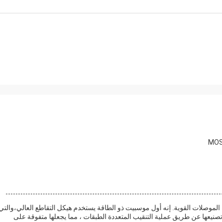
 الموصلات القوية. إنه أول موسبيت ذو الطاقة يستخدم هيكل التقاطع العالي،والتي
سعة اتصال منخفضة للغاية و هامش EMI كبيريتم تصنيعها عن طريق عملية التنقيب المتعددة الطبقات ، مما يجعلها متفوقة على