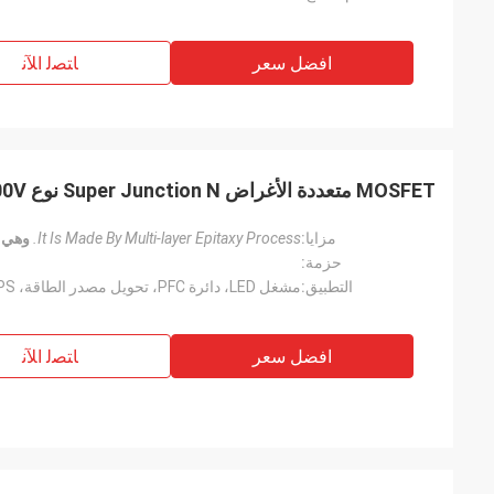
افضل سعر
ﺎﺘﺼﻟ ﺍﻶﻧ
MOSFET متعددة الأغراض Super Junction N نوع 600V للسائق LED
مزايا:
It Is Made By Multi-layer Epitaxy Process.
وهي مصنو
حزمة:
التطبيق:
افضل سعر
ﺎﺘﺼﻟ ﺍﻶﻧ