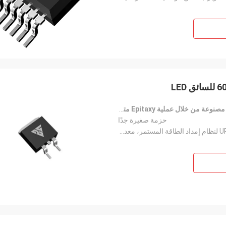
عة من خلال عملية Epitaxy متعددة الطبقات
حزمة صغيرة جدًا
مشغل LED، دائرة PFC، تحويل مصدر الطاقة، UPS لنظام إمداد الطاقة المستمر، معدات طاقة الطاقة الجديدة، إ