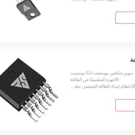
سوبر جنكشن موسفيت/SJ موستيت
الأجهزة المنفصلة عن الطاقة
مشغل LED، دائرة PFC، تحويل مصدر الطاقة، UPS لنظام إمداد الطاقة المستمر، معدات طاقة الطاقة الجديدة، إ