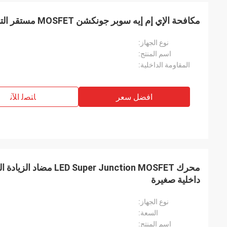
مكافحة الإي إم إيه سوبر جونكشن MOSFET مستقر التبديل فائق السرعة لدارة PFC
نوع الجهاز:
اسم المنتج:
المقاومة الداخلية:
افضل سعر
ﺎﺘﺼﻟ ﺍﻶﻧ
داخلية صغيرة
نوع الجهاز:
السعة:
اسم المنتج: