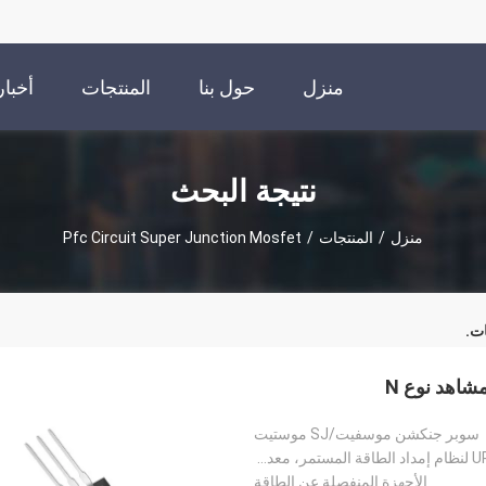
منزل
حول بنا
المنتجات
أخبار
نتيجة البحث
منزل
/
المنتجات
/
Pfc Circuit Super Junction Mosfet
ات.
سوبر جنكشن موسفيت/SJ موستيت
مشغل LED، دائرة PFC، تحويل مصدر الطاقة، UPS لنظام إمداد الطاقة المستمر، معدات طاقة الطاقة الجديدة، إ
الأجهزة المنفصلة عن الطاقة