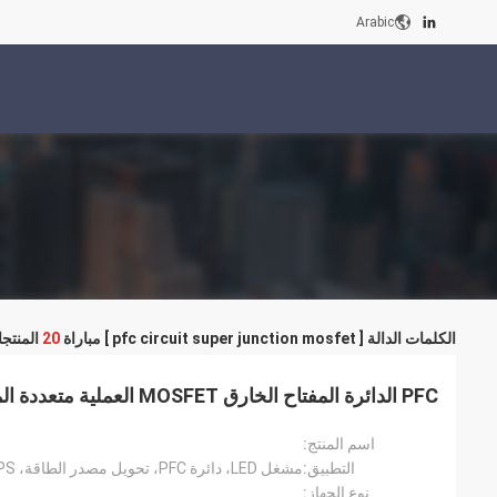
Arabic
الكلمات الدالة [ pfc circuit super junction mosfet ] مباراة
20
المنتج
PFC الدائرة المفتاح الخارق MOSFET العملية متعددة المشاهد نوع N
اسم المنتج:
التطبيق:
نوع الجهاز: