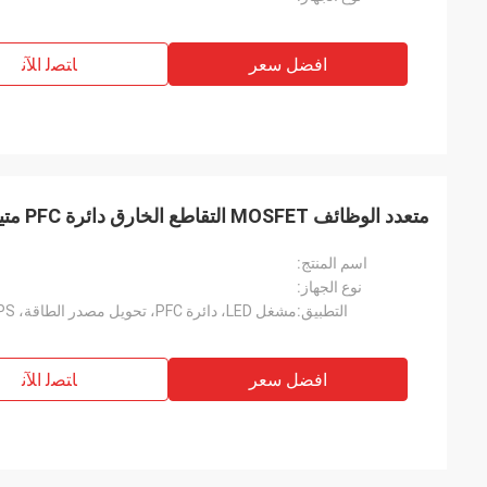
افضل سعر
ﺎﺘﺼﻟ ﺍﻶﻧ
متعدد الوظائف MOSFET التقاطع الخارق دائرة PFC متينة
اسم المنتج:
نوع الجهاز:
التطبيق:
افضل سعر
ﺎﺘﺼﻟ ﺍﻶﻧ