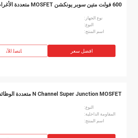
600 فولت متين سوبر يونكشن MOSFET متعددة الأغراض المقاومة الداخلية الصغيرة
نوع الجهاز:
النوع:
اسم المنتج:
افضل سعر
ﺎﺘﺼﻟ ﺍﻶﻧ
N Channel Super Junction MOSFET متعددة الوظائف لمصدر الطاقة UPS
النوع:
المقاومة الداخلية:
اسم المنتج: