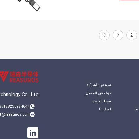
2
نبذة عن الشركة
جولة في المعمل
hnology Co., Ltd.
ضبط الجودة
+8618825898464
ة
اتصل بنا
1@reasunos.com