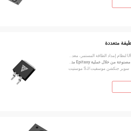
مشغل LED، دائرة PFC، تحويل مصدر الطاقة، UPS لنظام إمداد الطاقة المستمر، معدات طاقة الطاقة الجديدة، إ
عة من خلال عملية Epitaxy متعددة الطبقات
سوبر جنكشن موسفيت/SJ موستيت