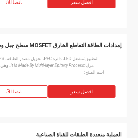
افضل سعر
ﺎﺘﺼﻟ ﺍﻶﻧ
إمدادات الطاقة التقاطع الخارق MOSFET سطح جبل وظيفة متعددة
التطبيق:
مزايا:
It Is Made By Multi-layer Epitaxy Process.
وهي مصنو
اسم المنتج:
افضل سعر
ﺎﺘﺼﻟ ﺍﻶﻧ
العملية متعددة الطبقات للقناة الصناعية