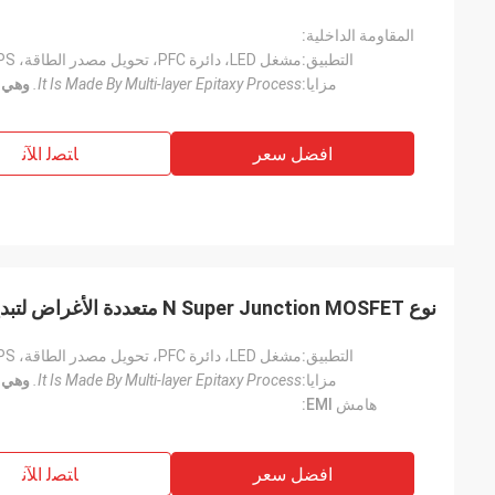
المقاومة الداخلية:
التطبيق:
مزايا:
It Is Made By Multi-layer Epitaxy Process.
وهي مصنو
افضل سعر
ﺎﺘﺼﻟ ﺍﻶﻧ
نوع N Super Junction MOSFET متعددة الأغراض لتبديل إمدادات الطاقة
التطبيق:
مزايا:
It Is Made By Multi-layer Epitaxy Process.
وهي مصنو
هامش EMI:
افضل سعر
ﺎﺘﺼﻟ ﺍﻶﻧ