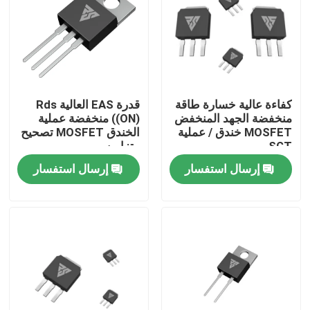
جولة في المعمل
رقابة جودة
كفاءة عالية خسارة طاقة
قدرة EAS العالية Rds
منخفضة الجهد المنخفض
((ON) منخفضة عملية
اتصل بنا
MOSFET خندق / عملية
الخندق MOSFET تصحيح
SGT
متزامن
إرسال استفسار
إرسال استفسار
أخبار
اطلب اقتباس
موسفيت عالي الطاقة
كربيد السيليكون موسفيت