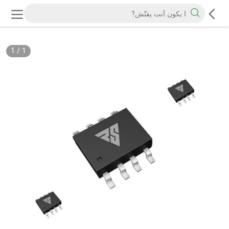
1
/
1