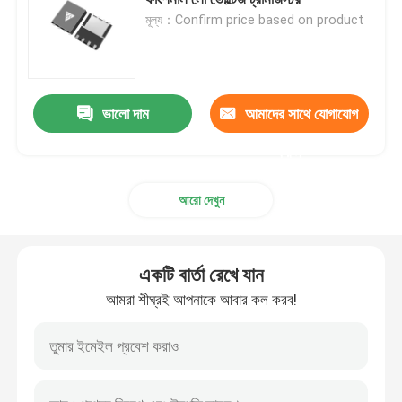
মূল্য：Confirm price based on product
সুপার জংশন MOSFET
সিলিকন কার্বাইড এসবিডি
ভালো দাম
আমাদের সাথে যোগাযোগ
করুন
উচ্চ ভোল্টেজ MOSFET
আরো দেখুন
কম ভোল্টেজ MOSFET
একটি বার্তা রেখে যান
উচ্চ ক্ষমতা IGBT
আমরা শীঘ্রই আপনাকে আবার কল করব!
স্কটকি ব্যারিয়ার ডায়োডস
হাই পাওয়ার সেমিকন্ডাক্টর