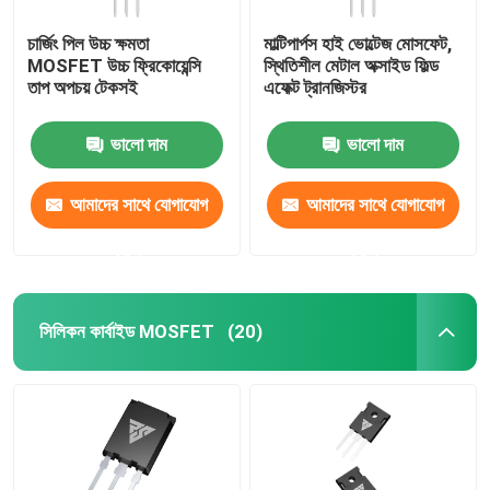
চার্জিং পিল উচ্চ ক্ষমতা
মাল্টিপার্পস হাই ভোল্টেজ মোসফেট,
MOSFET উচ্চ ফ্রিকোয়েন্সি
স্থিতিশীল মেটাল অক্সাইড ফিল্ড
তাপ অপচয় টেকসই
এফেক্ট ট্রানজিস্টর
ভালো দাম
ভালো দাম
আমাদের সাথে যোগাযোগ
আমাদের সাথে যোগাযোগ
করুন
করুন
সিলিকন কার্বাইড MOSFET
(20)