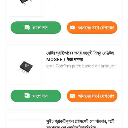
কারখানা ভ্রমণ
ভালো দাম
আমাদের সাথে যোগাযোগ
মান নিয়ন্ত্রণ
করুন
আমাদের সাথে যোগাযোগ
মোটর ড্রাইভারের জন্য বহুমুখী নিম্ন ভোল্টেজ
MOSFET উচ্চ দক্ষতা
মূল্য：Confirm price based on product
খবর
উদ্ধৃতির জন্য আবেদন
ভালো দাম
আমাদের সাথে যোগাযোগ
উচ্চ ক্ষমতা MOSFET
করুন
সুইচ প্রাকটিক্যাল মোসফেট লো পাওয়ার, মাল্টি
সিলিকন কার্বাইড MOSFET
ফাংশনাল লো ভোল্টেজ ট্রানজিস্টর