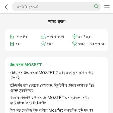
সাইট ম্যাপ
কোম্পানির
কারখানা ভ্রমণ
মান নিয়ন্ত্রণ
খবর
মামলা
আমাদের সাথে যোগাযোগ
উচ্চ ক্ষমতা MOSFET
চার্জিং পিল উচ্চ ক্ষমতা MOSFET উচ্চ ফ্রিকোয়েন্সি তাপ অপচয়
টেকসই
মাল্টিপার্পস হাই ভোল্টেজ মোসফেট, স্থিতিশীল মেটাল অক্সাইড ফিল্ড
এফেক্ট ট্রানজিস্টর
পাওয়ার সাপ্লাই হাই পাওয়ার MOSFET এন চ্যানেল মোটর
ড্রাইভারের জন্য স্থিতিশীল
শিল্প উচ্চ ভোল্টেজ উচ্চ বর্তমান Mosfet ব্যবহারিক মাল্টি ফাংশন