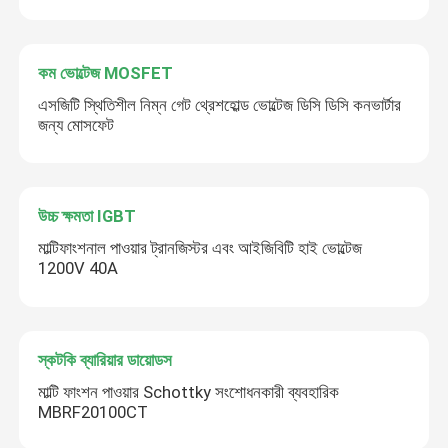
কম ভোল্টেজ MOSFET
এসজিটি স্থিতিশীল নিম্ন গেট থ্রেশহোল্ড ভোল্টেজ ডিসি ডিসি কনভার্টার
জন্য মোসফেট
উচ্চ ক্ষমতা IGBT
মাল্টিফাংশনাল পাওয়ার ট্রানজিস্টর এবং আইজিবিটি হাই ভোল্টেজ
1200V 40A
স্কটকি ব্যারিয়ার ডায়োডস
মাল্টি ফাংশন পাওয়ার Schottky সংশোধনকারী ব্যবহারিক
MBRF20100CT