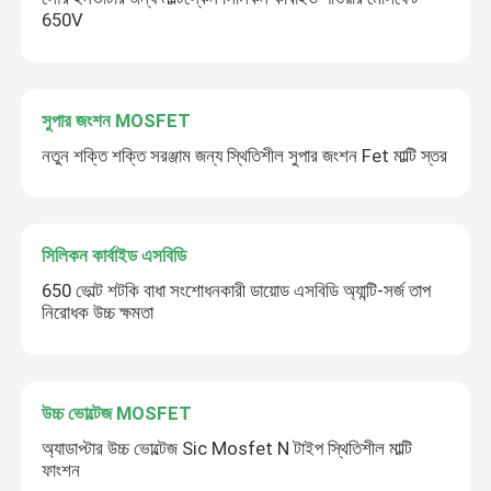
650V
SIC পাওয়ার সেমিকন্ডাক্টর
সুপার জংশন MOSFET
নতুন শক্তি শক্তি সরঞ্জাম জন্য স্থিতিশীল সুপার জংশন Fet মাল্টি স্তর
সিলিকন কার্বাইড এসবিডি
650 ভোল্ট শটকি বাধা সংশোধনকারী ডায়োড এসবিডি অ্যান্টি-সর্জ তাপ
নিরোধক উচ্চ ক্ষমতা
উচ্চ ভোল্টেজ MOSFET
অ্যাডাপ্টার উচ্চ ভোল্টেজ Sic Mosfet N টাইপ স্থিতিশীল মাল্টি
ফাংশন