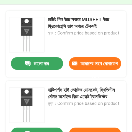
চার্জিং পিল উচ্চ ক্ষমতা MOSFET উচ্চ
ফ্রিকোয়েন্সি তাপ অপচয় টেকসই
মূল্য：Confirm price based on product
ভালো দাম
আমাদের সাথে যোগাযোগ
করুন
মাল্টিপার্পস হাই ভোল্টেজ মোসফেট, স্থিতিশীল
মেটাল অক্সাইড ফিল্ড এফেক্ট ট্রানজিস্টর
মূল্য：Confirm price based on product