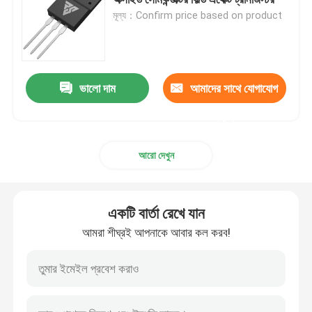
মূল্য：Confirm price based on product
সুপার জংশন MOSFET
সিলিকন কার্বাইড এসবিডি
ভালো দাম
আমাদের সাথে যোগাযোগ
করুন
উচ্চ ভোল্টেজ MOSFET
আরো দেখুন
কম ভোল্টেজ MOSFET
একটি বার্তা রেখে যান
উচ্চ ক্ষমতা IGBT
আমরা শীঘ্রই আপনাকে আবার কল করব!
স্কটকি ব্যারিয়ার ডায়োডস
হাই পাওয়ার সেমিকন্ডাক্টর