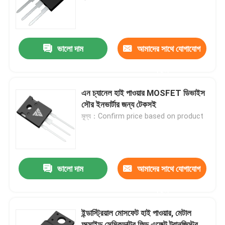
কারখানা ভ্রমণ
ভালো দাম
আমাদের সাথে যোগাযোগ
মান নিয়ন্ত্রণ
করুন
আমাদের সাথে যোগাযোগ
এন চ্যানেল হাই পাওয়ার MOSFET ডিভাইস
সৌর ইনভার্টার জন্য টেকসই
মূল্য：Confirm price based on product
খবর
উদ্ধৃতির জন্য আবেদন
ভালো দাম
আমাদের সাথে যোগাযোগ
উচ্চ ক্ষমতা MOSFET
করুন
ইন্ডাস্ট্রিয়াল মোসফেট হাই পাওয়ার, মেটাল
সিলিকন কার্বাইড MOSFET
অক্সাইড সেমিকন্ডাক্টর ফিল্ড এফেক্ট ট্রানজিস্টর