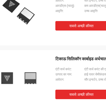
आवेदन:
सौर इन्वर्टर, उच्च 
आरडीएस (चालू):
कम आरडीएस(चालू
आवृत्ति:
उच्च आवृत्ति
सबसे अच्छी कीमत
टिकाऊ सिलिकॉन कार्बाइड अर्धचालक
एंटी सर्ज करंट:
एंटी सर्ज करंट क
उत्पाद का नाम:
हाई पावर सेमीकंडक
आवेदन:
सौर इन्वर्टर, उच्च 
सबसे अच्छी कीमत