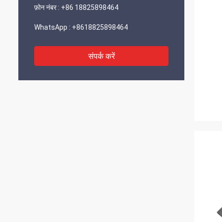
फ़ोन नंबर :
+86 18825898464
WhatsApp :
+8618825898464
संपर्क करें