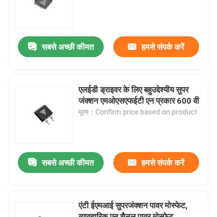
कारखाना भ्रमण
सबसे अच्छी कीमत
हमसे संपर्क करें
गुणवत्ता नियंत्रण
हमसे संपर्क करें
एलईडी ड्राइवर के लिए बहुउद्देश्यीय सुपर
जंक्शन एमओएसएफईटी एन प्रकार 600 वी
मूल्य：Confirm price based on product
समाचार
एक उद्धरण का अनुरोध करें
सबसे अच्छी कीमत
हमसे संपर्क करें
हाई पावर एमओएसएफईटी
एंटी ईएमआई सुपरजंक्शन पावर मोस्फेट,
सिलिकॉन कार्बाइड MOSFET
व्यावहारिक एन चैनल पावर मोस्फेट