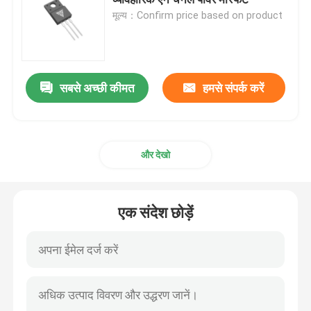
मूल्य：Confirm price based on product
सुपर जंक्शन एमओएसएफईटी
सिलिकॉन कार्बाइड एसबीडी
सबसे अच्छी कीमत
हमसे संपर्क करें
उच्च वोल्टेज MOSFET
और देखो
कम वोल्टेज MOSFET
एक संदेश छोड़ें
हाई पावर आईजीबीटी
शोट्की बैरियर डायोड
हाई पावर सेमीकंडक्टर