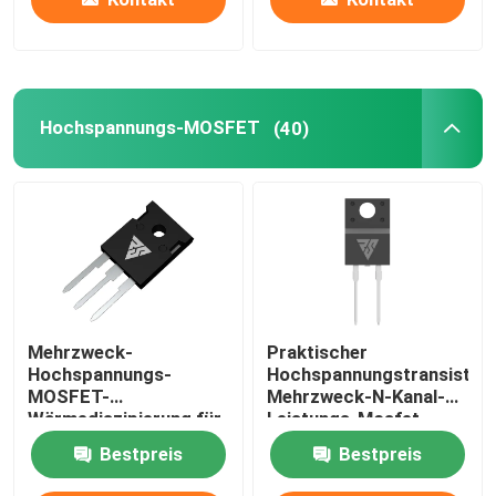
Hochspannungs-MOSFET
(40)
Mehrzweck-
Praktischer
Hochspannungs-
Hochspannungstransistor,
MOSFET-
Mehrzweck-N-Kanal-
Wärmediszipierung für
Leistungs-Mosfet
LED-Treiber
Bestpreis
Bestpreis