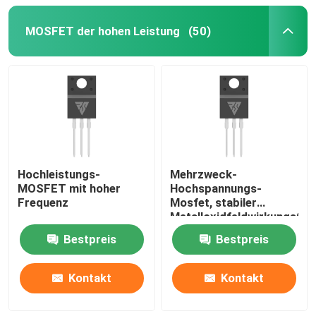
MOSFET der hohen Leistung
(50)
MOSFET mit Superverbindung
Siliziumkarbid SBD
Hochspannungs-MOSFET
Niederspannungs-MOSFET
Hochleistungs-
Mehrzweck-
MOSFET mit hoher
Hochspannungs-
Frequenz
Mosfet, stabiler
IGBT mit hoher Leistung
Metalloxidfeldwirkungstra
Bestpreis
Bestpreis
Schottky-Sperrschichtdioden
Kontakt
Kontakt
Halbleiter mit hoher Leistung