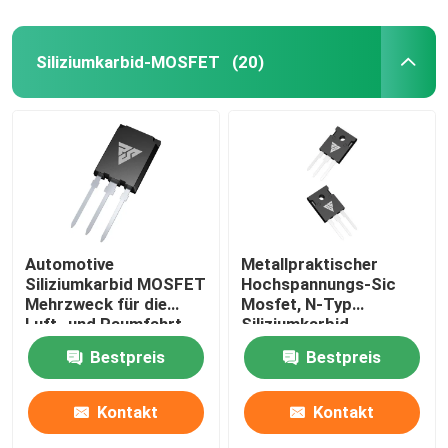
SIC-Leistungshalbleiter
Siliziumkarbid-MOSFET
(20)
Automotive
Metallpraktischer
Siliziumkarbid MOSFET
Hochspannungs-Sic
Mehrzweck für die
Mosfet, N-Typ
Luft- und Raumfahrt
Siliziumkarbid
Halbleiter
Bestpreis
Bestpreis
Kontakt
Kontakt