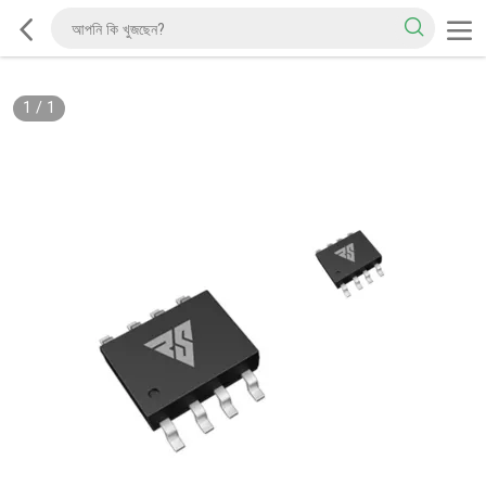
1
/
1