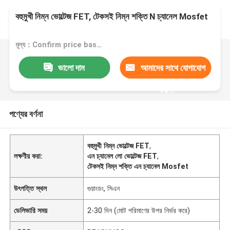
বহুমুখী নিম্ন ভোল্টেজ FET, টেকসই নিম্ন শক্তি N চ্যানেল Mosfet
মূল্য：Confirm price based on product
ভালো দাম
আমাদের সাথে যোগাযোগ
করুন
পণ্যের বর্ণনা
বহুমুখী নিম্ন ভোল্টেজ FET
,
লক্ষণীয় করা:
এন চ্যানেল লো ভোল্টেজ FET
,
টেকসই নিম্ন শক্তি এন চ্যানেল Mosfet
উৎপত্তি স্থল
গুয়াংডং, সিএন
ডেলিভারি সময়
2-30 দিন (মোট পরিমাণের উপর নির্ভর করে)