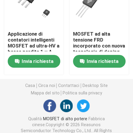
MOSFET a super giunzione
Applicazione di
MOSFET ad alta
SBD di carburo di silicio
contatori intelligenti
tensione FRD
MOSFET ad ultra-HV a
incorporato con nuova
bassa perdita 1 μ A
tecnologia di doping
MOSFET ad alta tensione
per l'automazione
variabile laterale per
Invia richiesta
Invia richiesta
industriale
l'alimentazione
elettrica di
MOSFET a bassa tensione
commutazione
industriale
Casa
Circa noi
Contattaci
Desktop Site
IGBT ad alta potenza
Mappa del sito
Politica sulla privacy
Diodi di barriera di Schottky
Qualità
MOSFET di alto potere
Fabbrica
cinese.Copyright © 2026 Reasunos
Semiconduttore ad alta potenza
Semiconductor Technology Co., Ltd.. All Rights