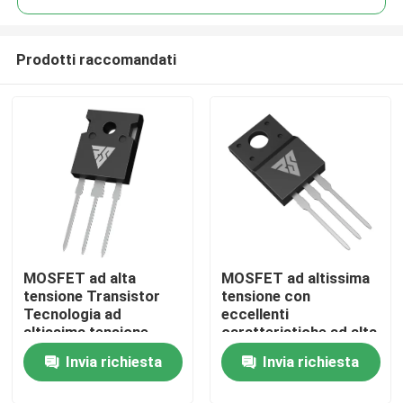
Prodotti raccomandati
MOSFET ad alta
MOSFET ad altissima
Casa.
tensione Transistor
tensione con
Tecnologia ad
eccellenti
altissima tensione
caratteristiche ad alta
Prodotti
temperatura
Invia richiesta
Invia richiesta
Su di noi