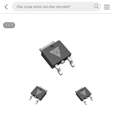
1
/
1