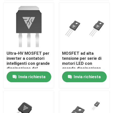
Visita alla fabbrica
Controllo della qualità
Contattaci
Ultra-HV MOSFET per
MOSFET ad alta
inverter a contatori
tensione per serie di
Notizie
intelligenti con grande
motori LED con
dissipazione del
grande dissipazione
calore
del calore
Invia richiesta
Invia richiesta
Chiedi un preventivo
MOSFET di alto potere
MOSFET al carburo di silicio