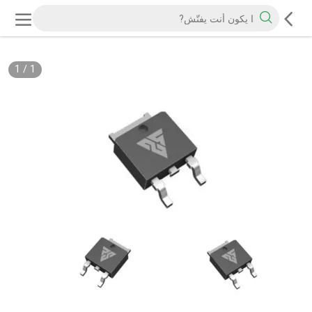
1
/
1