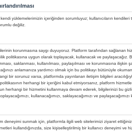
ırlandırılması
kendi yüklemelerimizin içeriğinden sorumluyuz; kullanıcıların kendileri 
rumlu değiliz.
ilgilerinin korunmasına saygı duyuyoruz. Platform tarafından sağlanan hiz
izlilik politikasına uygun olarak toplayacak, kullanacak ve paylaşacağız. Bu 
planması, saklanması, kullanılması, paylaşılması ve korunmasına ilişkin şar
yacağınızı anlamanıza yardımcı olmak için bu politikayı bütünüyle okumanızı
ngi bir sorunuz varsa, platformda yayınlanan iletişim bilgileri aracılığıyl
ik politikasının herhangi bir içeriğini kabul etmiyorsanız, platform hizmetl
un herhangi bir hizmetini kullanmaya devam ederek, bilgilerinizi bu gizli
e toplayacağımızı, kullanacağımızı, saklayacağımızı ve paylaşacağımızı 
m deneyimi sunmak için, platformla ilgili web sitelerimizi ziyaret ettiğin
etleri kullandığınızda, size kişiselleştirilmiş bir kullanıcı deneyimi ve 