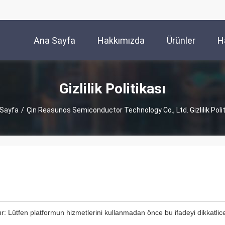
Ana Sayfa
Hakkımızda
Ürünler
H
Gizlilik Politikası
Sayfa
/
Çin Reasunos Semiconductor Technology Co., Ltd. Gizlilik Polit
tır: Lütfen platformun hizmetlerini kullanmadan önce bu ifadeyi dikkatli