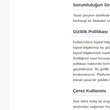
Sorumluluğun Sın
Yasal çerçeve dahilinde 
herhangi bir ifadeden so
Gizlilik Politikası
Kullanıcıların kişisel b
kişisel bilgilerinizi bu g
kişisel bilgilerinizin to
Gizliliğinizi nasıl koru
politikası hakkında herha
geçebilirsiniz. Bu gizlil
bırakmalısınız. Platform
olarak yasal bir şekild
Çerez Kullanımı
Size daha kolay bir erişi
tarafından sağlanan hizm