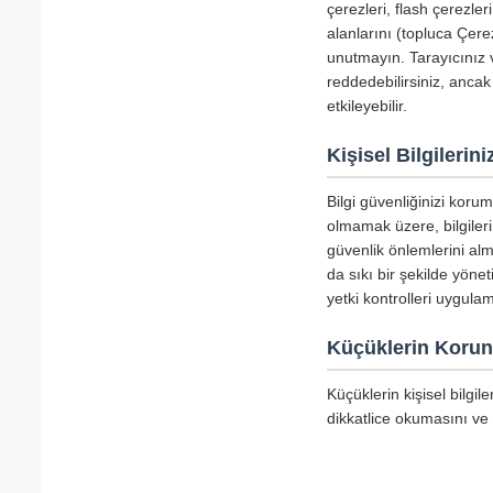
çerezleri, flash çerezle
alanlarını (topluca Çerez
unutmayın. Tarayıcınız v
reddedebilirsiniz, ancak
etkileyebilir.
Kişisel Bilgileri
Bilgi güvenliğinizi koru
olmamak üzere, bilgiler
güvenlik önlemlerini alm
da sıkı bir şekilde yöne
yetki kontrolleri uygula
Küçüklerin Koru
Küçüklerin kişisel bilgi
dikkatlice okumasını ve 