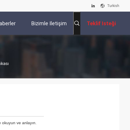
Turkish
aberler
Bizimle Iletişim
Teklif Isteği
Kur
ikası
ce okuyun ve anlayın.