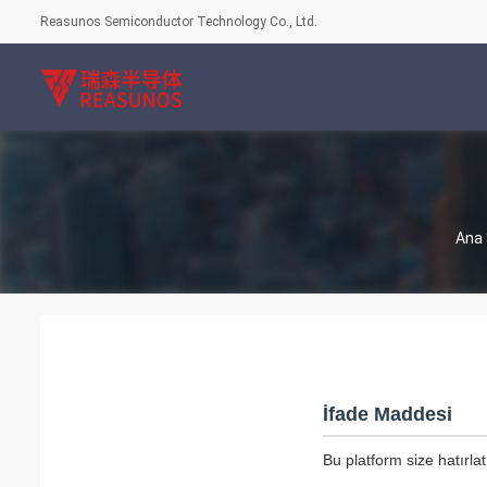
Reasunos Semiconductor Technology Co., Ltd.
Ana 
İfade Maddesi
Bu platform size hatırla