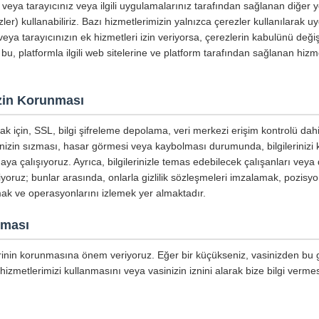
ri veya tarayıcınız veya ilgili uygulamalarınız tarafından sağlanan diğer
ler) kullanabiliriz. Bazı hizmetlerimizin yalnızca çerezler kullanılarak u
eya tarayıcınızın ek hizmetleri izin veriyorsa, çerezlerin kabulünü değişt
 bu, platformla ilgili web sitelerine ve platform tarafından sağlanan hizme
nizin Korunması
mak için, SSL, bilgi şifreleme depolama, veri merkezi erişim kontrolü dahi
inizin sızması, hasar görmesi veya kaybolması durumunda, bilgilerinizi
aya çalışıyoruz. Ayrıca, bilgilerinizle temas edebilecek çalışanları veya 
tiyoruz; bunlar arasında, onlarla gizlilik sözleşmeleri imzalamak, pozisyo
mak ve operasyonlarını izlemek yer almaktadır.
nması
lerinin korunmasına önem veriyoruz. Eğer bir küçükseniz, vasinizden bu giz
hizmetlerimizi kullanmasını veya vasinizin iznini alarak bize bilgi vermes