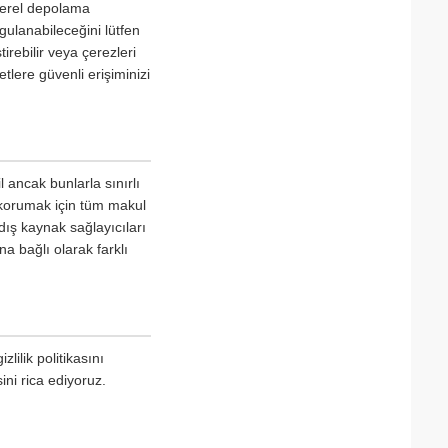
 yerel depolama
ygulanabileceğini lütfen
irebilir veya çerezleri
tlere güvenli erişiminizi
l ancak bunlarla sınırlı
 korumak için tüm makul
dış kaynak sağlayıcıları
na bağlı olarak farklı
lilik politikasını
ini rica ediyoruz.