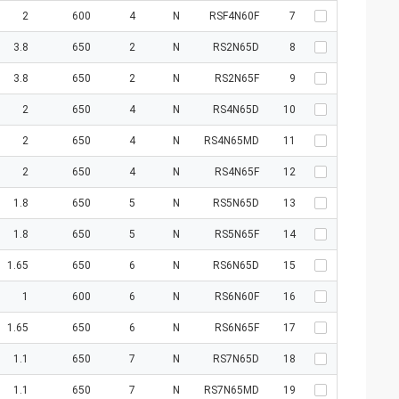
2
600
4
N
RSF4N60F
7
3.8
650
2
N
RS2N65D
8
3.8
650
2
N
RS2N65F
9
2
650
4
N
RS4N65D
10
2
650
4
N
RS4N65MD
11
2
650
4
N
RS4N65F
12
1.8
650
5
N
RS5N65D
13
1.8
650
5
N
RS5N65F
14
1.65
650
6
N
RS6N65D
15
1
600
6
N
RS6N60F
16
1.65
650
6
N
RS6N65F
17
1.1
650
7
N
RS7N65D
18
1.1
650
7
N
RS7N65MD
19