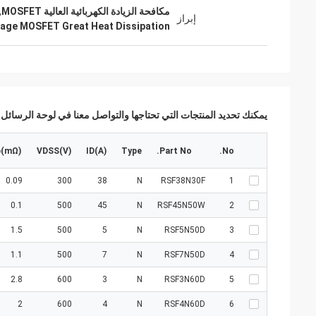
مكافحة الزيادة الكهربائية العالية MOSFET,MOSFET عالية الجهد,موزفيت عالية الجهد
إبراز
tage MOSFET Great Heat Dissipation
يمكنك تحديد المنتجات التي تحتاجها والتواصل معنا في لوحة الرسائل.
p(mΩ)
VDSS(V)
ID(A)
Type
Part No.
No.
0.09
300
38
N
RSF38N30F
1
0.1
500
45
N
RSF45N50W
2
1.5
500
5
N
RSF5N50D
3
1.1
500
7
N
RSF7N50D
4
2.8
600
3
N
RSF3N60D
5
2
600
4
N
RSF4N60D
6