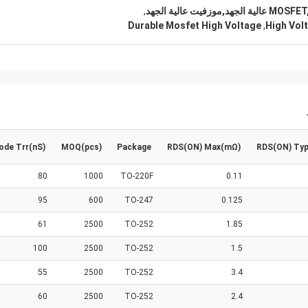
,
Durable Mosfet High Voltage
,
High Vol
ode Trr(nS)
MOQ(pcs)
Package
RDS(ON) Max(mΩ)
RDS(ON) Ty
80
1000
TO-220F
0.11
95
600
TO-247
0.125
61
2500
TO-252
1.85
100
2500
TO-252
1.5
55
2500
TO-252
3.4
60
2500
TO-252
2.4