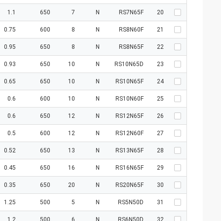
1.1
650
7
N
RS7N65F
20
0.75
600
8
N
RS8N60F
21
0.95
650
8
N
RS8N65F
22
0.93
650
10
N
RS10N65D
23
0.65
650
10
N
RS10N65F
24
0.6
600
10
N
RS10N60F
25
0.6
650
12
N
RS12N65F
26
0.5
600
12
N
RS12N60F
27
0.52
650
13
N
RS13N65F
28
0.45
650
16
N
RS16N65F
29
0.35
650
20
N
RS20N65F
30
1.25
500
5
N
RS5N50D
31
1.2
500
6
N
RS6N50D
32