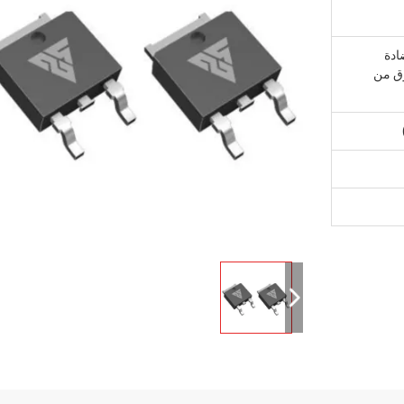
ادة
وق من