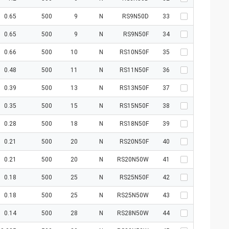
0.65
500
9
N
RS9N50D
33
0.65
500
9
N
RS9N50F
34
0.66
500
10
N
RS10N50F
35
0.48
500
11
N
RS11N50F
36
0.39
500
13
N
RS13N50F
37
0.35
500
15
N
RS15N50F
38
0.28
500
18
N
RS18N50F
39
0.21
500
20
N
RS20N50F
40
0.21
500
20
N
RS20N50W
41
0.18
500
25
N
RS25N50F
42
0.18
500
25
N
RS25N50W
43
0.14
500
28
N
RS28N50W
44