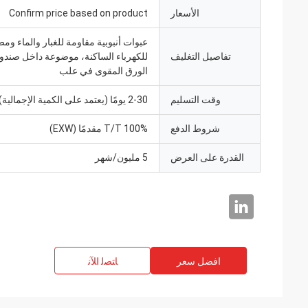
الأسعار
Confirm price based on product
عبوات أنبوبية مقاومة للغبار والماء ومض
تفاصيل التغليف
للكهرباء الساكنة، موضوعة داخل صند
الورق المقوى في علب
وقت التسليم
2-30 يومًا (يعتمد على الكمية الإجمالية)
شروط الدفع
100% T/T مقدمًا (EXW)
القدرة على العرض
5 مليون/شهر
افضل سعر
ﺎﺘﺼﻟ ﺍﻶﻧ