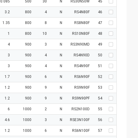
0.085
500
30
N
RS30N50W
45
3.2
800
4
N
RS4N80F
46
1.35
800
8
N
RS8N80F
47
1
800
10
N
RS10N80F
48
4
900
3
N
RS3N90MD
49
3
900
4
N
RS4N90D
50
3
900
4
N
RS4N90F
51
1.7
900
6
N
RS6N90F
52
1.2
900
9
N
RS9N90F
53
1.2
900
9
N
RS9N90PF
54
6
1000
2
N
RS2N100D
55
4.6
1000
3
N
RSE3N100F
56
1.2
1000
6
N
RS6N100F
57