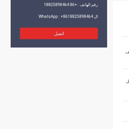
رقم الهاتف :
+86 18825898464
ال WhatsApp :
+8618825898464
اتصل
ف
ل