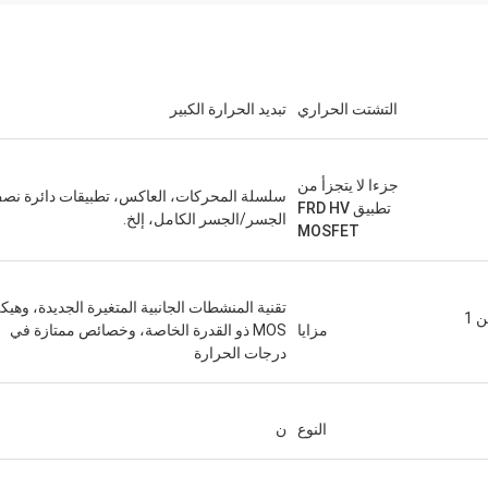
التشتت الحراري
تبديد الحرارة الكبير
جزءا لا يتجزأ من
سلسلة المحركات، العاكس، تطبيقات دائرة نص
تطبيق FRD HV
الجسر/الجسر الكامل، إلخ.
MOSFET
تقنية المنشطات الجانبية المتغيرة الجديدة، وهيك
يمكن أن يصل التسرب المنخفض إلى أقل من 1
مزايا
MOS ذو القدرة الخاصة، وخصائص ممتازة في
درجات الحرارة
النوع
ن