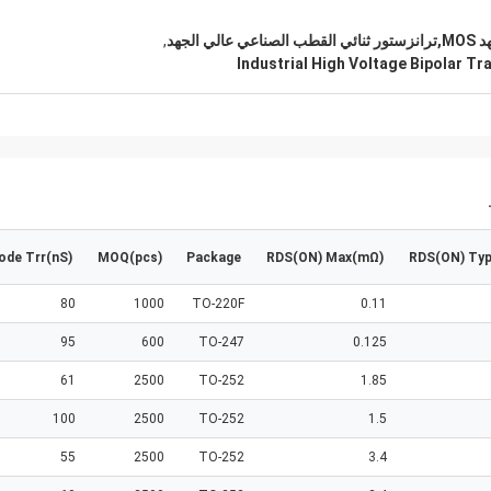
,
Industrial High Voltage Bipolar Tr
ode Trr(nS)
MOQ(pcs)
Package
RDS(ON) Max(mΩ)
RDS(ON) Ty
80
1000
TO-220F
0.11
95
600
TO-247
0.125
61
2500
TO-252
1.85
100
2500
TO-252
1.5
55
2500
TO-252
3.4