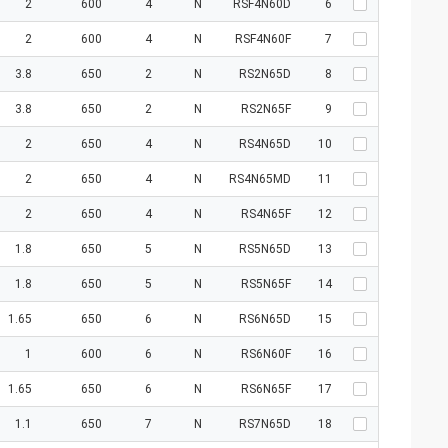
2
600
4
N
RSF4N60D
6
2
600
4
N
RSF4N60F
7
3.8
650
2
N
RS2N65D
8
3.8
650
2
N
RS2N65F
9
2
650
4
N
RS4N65D
10
2
650
4
N
RS4N65MD
11
2
650
4
N
RS4N65F
12
1.8
650
5
N
RS5N65D
13
1.8
650
5
N
RS5N65F
14
1.65
650
6
N
RS6N65D
15
1
600
6
N
RS6N60F
16
1.65
650
6
N
RS6N65F
17
1.1
650
7
N
RS7N65D
18