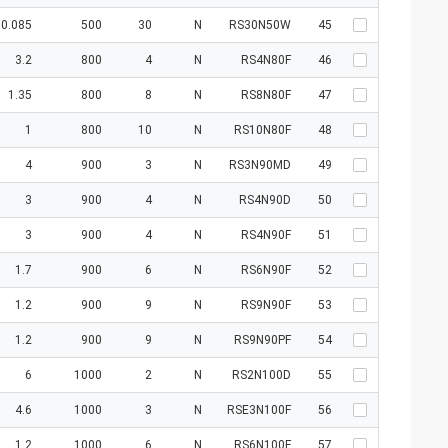
0.085
500
30
N
RS30N50W
45
3.2
800
4
N
RS4N80F
46
1.35
800
8
N
RS8N80F
47
1
800
10
N
RS10N80F
48
4
900
3
N
RS3N90MD
49
3
900
4
N
RS4N90D
50
3
900
4
N
RS4N90F
51
1.7
900
6
N
RS6N90F
52
1.2
900
9
N
RS9N90F
53
1.2
900
9
N
RS9N90PF
54
6
1000
2
N
RS2N100D
55
4.6
1000
3
N
RSE3N100F
56
1.2
1000
6
N
RS6N100F
57