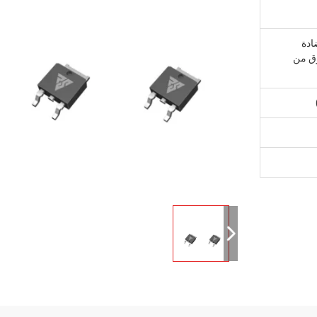
ادة
وق من