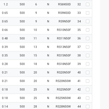
1.2
500
6
N
RS6N50D
32
0.65
500
9
N
RS9N50D
33
0.65
500
9
N
RS9N50F
34
0.66
500
10
N
RS10N50F
35
0.48
500
11
N
RS11N50F
36
0.39
500
13
N
RS13N50F
37
0.35
500
15
N
RS15N50F
38
0.28
500
18
N
RS18N50F
39
0.21
500
20
N
RS20N50F
40
0.21
500
20
N
RS20N50W
41
0.18
500
25
N
RS25N50F
42
0.18
500
25
N
RS25N50W
43
0.14
500
28
N
RS28N50W
44