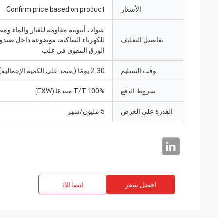
الأسعار
Confirm price based on product
عبوات أنبوبية مقاومة للغبار والماء ومض
تفاصيل التغليف
للكهرباء الساكنة، موضوعة داخل صند
الورق المقوى في علب
وقت التسليم
2-30 يومًا (يعتمد على الكمية الإجمالية)
شروط الدفع
100% T/T مقدمًا (EXW)
القدرة على العرض
5 مليون/شهر
افضل سعر
ﺎﺘﺼﻟ ﺍﻶﻧ