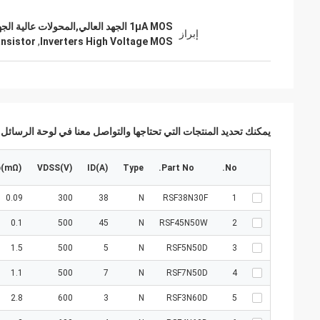
1μA MOS الجهد العالي,المحولات عالية الجهد MOS,ترانزستور ثنائي القطب الصناعي عالي الجهد
إبراز
ansistor
,
Inverters High Voltage MOS
يمكنك تحديد المنتجات التي تحتاجها والتواصل معنا في لوحة الرسائل.
p(mΩ)
VDSS(V)
ID(A)
Type
Part No.
No.
0.09
300
38
N
RSF38N30F
1
0.1
500
45
N
RSF45N50W
2
1.5
500
5
N
RSF5N50D
3
1.1
500
7
N
RSF7N50D
4
2.8
600
3
N
RSF3N60D
5