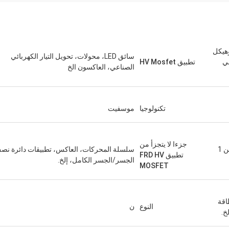
وهيكل
سائق LED، محولات، تحويل التيار الكهربائي
في
تطبيق HV Mosfet
الصناعي، العاكسون الخ
تكنولوجيا
موسفيت
جزءا لا يتجزأ من
يمكن أن يصل التسرب المنخفض إلى أقل من 1
سلسلة المحركات، العاكس، تطبيقات دائرة نص
تطبيق FRD HV
الجسر/الجسر الكامل، إلخ.
MOSFET
اقة
النوع
ن
خ.