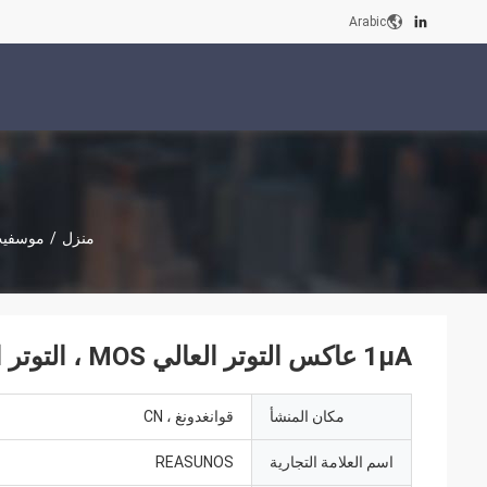
Arabic
منزل
/
موسفيت 
1μA عاكس التوتر العالي MOS ، التوتر العالي الصناعي ترانزستور ثنائي القطب
مكان المنشأ
قوانغدونغ ، CN
اسم العلامة التجارية
REASUNOS