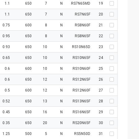
1.1
650
7
N
RS7N65MD
19
1.1
650
7
N
RS7N65F
20
0.75
600
8
N
RS8N60F
21
0.95
650
8
N
RS8N65F
22
0.93
650
10
N
RS10N65D
23
0.65
650
10
N
RS10N65F
24
0.6
600
10
N
RS10N60F
25
0.6
650
12
N
RS12N65F
26
0.5
600
12
N
RS12N60F
27
0.52
650
13
N
RS13N65F
28
0.45
650
16
N
RS16N65F
29
0.35
650
20
N
RS20N65F
30
1.25
500
5
N
RS5N50D
31