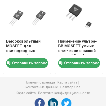
Сверхсоединение MOSFET
Силиконовый карбид SBD
Высоковольтный
Применение ультра-
Высоковольтный MOSFET
MOSFET для
ВВ MOSFET умных
светодиодных
счетчиков с низкой
двигателей с
утечкой 1 мкА для
МОП-транзистор низкого напряжения
большим
промышленной
Отправить запрос
Отправить запрос
рассеиванием тепла
автоматизации
IGBT высокой мощности
Главная страница
Карта сайта
Диоды барьера Schottky
контактные данные
Desktop Site
Карта сайта
Политика конфиденциальности
Полупроводники высокой мощности