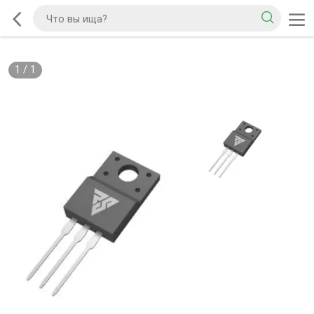
1
/
1