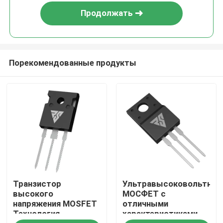
Продолжать
Порекомендованные продукты
Домой
Транзистор
Ультравысоковольтный
Продукты
высокого
МОСФЕТ с
напряжения MOSFET
отличными
Технология
характеристиками
О нас