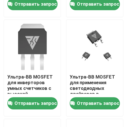
сверхвысокого
при высоких
Отправить запрос
Отправить запрос
напряжения
температурах
Экскурсия по заводу
Контроль качества
Свяжитесь с нами
Новости
Ультра-ВВ MOSFET
Ультра-ВВ MOSFET
для инверторов
для применения
Запросите цитату
умных счетчиков с
светодиодных
высокой
драйверов в
теплораспределением
электроэнергетической
Отправить запрос
Отправить запрос
системе
MOSFET наивысшей мощности
МОП-транзистор из карбида кремния