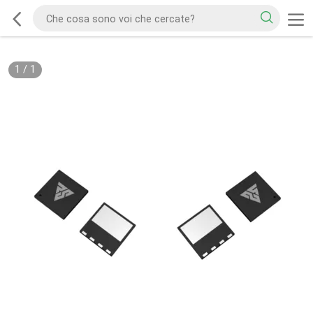
1
/
1