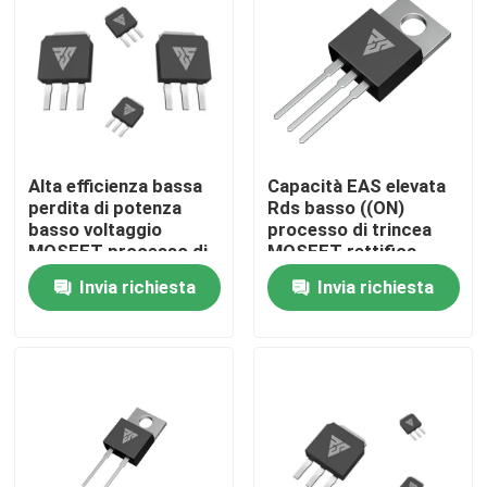
Visita alla fabbrica
Controllo della qualità
Alta efficienza bassa
Capacità EAS elevata
Contattaci
perdita di potenza
Rds basso ((ON)
basso voltaggio
processo di trincea
MOSFET processo di
MOSFET rettifica
Notizie
trincea/SGT
sincrona
Invia richiesta
Invia richiesta
Chiedi un preventivo
MOSFET di alto potere
MOSFET al carburo di silicio