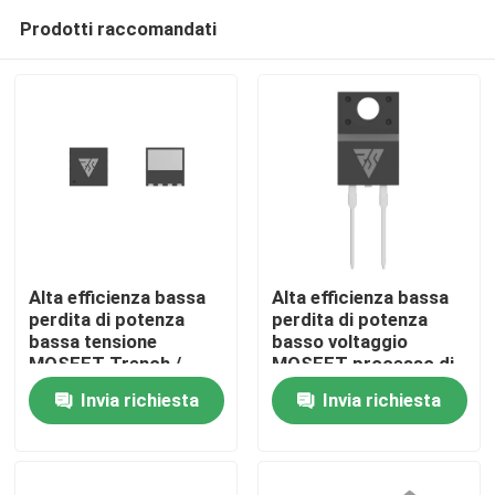
Prodotti raccomandati
Alta efficienza bassa
Alta efficienza bassa
perdita di potenza
perdita di potenza
bassa tensione
basso voltaggio
Casa.
MOSFET Trench /
MOSFET processo di
processo SGT
trincea/SGT
Invia richiesta
Invia richiesta
Prodotti
Su di noi