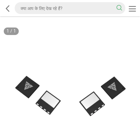
1
/
1