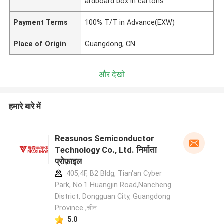
ardboard box in cartons
Payment Terms
100% T/T in Advance(EXW)
Place of Origin
Guangdong, CN
और देखो
हमारे बारे में
Reasunos Semiconductor
Technology Co., Ltd. निर्माता
प्रोफ़ाइल
405,4F, B2 Bldg, Tian'an Cyber
Park, No.1 Huangjin Road,Nancheng
District, Dongguan City, Guangdong
Province ,चीन
5.0