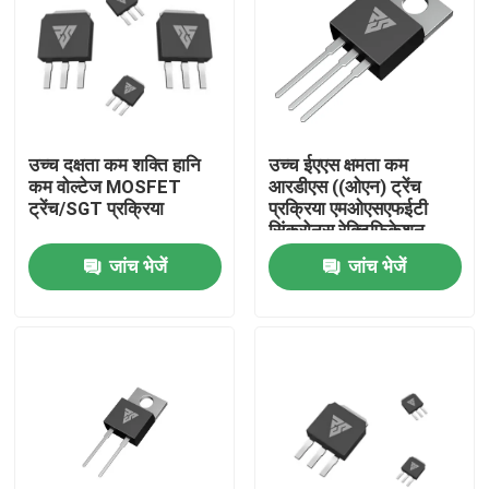
कारखाना भ्रमण
गुणवत्ता नियंत्रण
उच्च दक्षता कम शक्ति हानि
उच्च ईएएस क्षमता कम
कम वोल्टेज MOSFET
आरडीएस ((ओएन) ट्रेंच
हमसे संपर्क करें
ट्रेंच/SGT प्रक्रिया
प्रक्रिया एमओएसएफईटी
सिंक्रोनस रेक्टिफिकेशन
जांच भेजें
जांच भेजें
समाचार
एक उद्धरण का अनुरोध करें
हाई पावर एमओएसएफईटी
सिलिकॉन कार्बाइड MOSFET