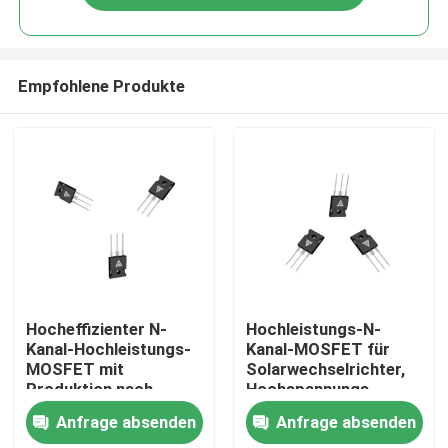
Empfohlene Produkte
Zu Hause
Hocheffizienter N-
Hochleistungs-N-
Kanal-Hochleistungs-
Kanal-MOSFET für
MOSFET mit
Solarwechselrichter,
Produkte
Produktion nach
Hochspannungs-
Militärstandard für
DC/DC-Wandler und
Anfrage absenden
Anfrage absenden
robuste
Motortreiber
Über uns