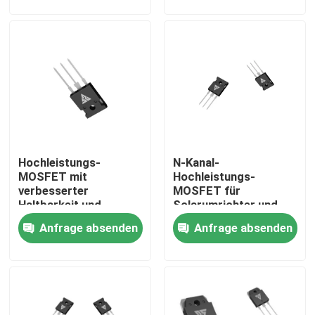
Energieübertragung
Werksbesichtigung
Qualitätskontrolle
Kontakt mit uns
Hochleistungs-
N-Kanal-
Neuigkeiten
MOSFET mit
Hochleistungs-
verbesserter
MOSFET für
Haltbarkeit und
Solarumrichter und
Bitte um ein Angebot
thermischer
Gleichspannungsumrichte
Anfrage absenden
Anfrage absenden
Beständigkeit für
Anwendungen mit N-
Typ-Konfiguration
MOSFET der hohen Leistung
Siliziumkarbid-MOSFET