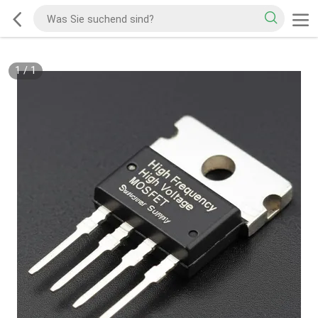
1
/
1