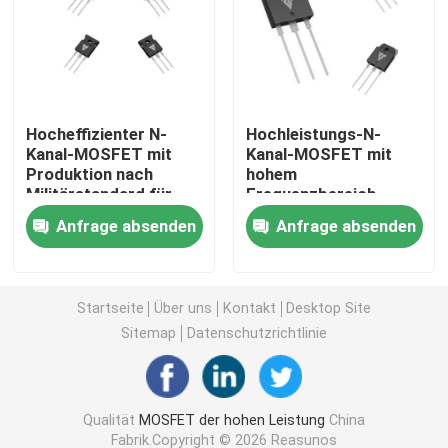
MOSFET mit Superverbindung
Siliziumkarbid SBD
Hocheffizienter N-
Hochleistungs-N-
Kanal-MOSFET mit
Kanal-MOSFET mit
Produktion nach
hohem
Hochspannungs-MOSFET
Militärstandard für
Frequenzbereich,
Solarwechselrichteranwendungen
niedrigem
Anfrage absenden
Anfrage absenden
Einschaltwiderstand
Niederspannungs-MOSFET
und hoher Effizienz für
industrielle
Anwendungen
IGBT mit hoher Leistung
Startseite
Über uns
Kontakt
Desktop Site
Sitemap
Datenschutzrichtlinie
Schottky-Sperrschichtdioden
Qualität
MOSFET der hohen Leistung
China
Halbleiter mit hoher Leistung
Fabrik.Copyright © 2026 Reasunos